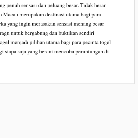
g penuh sensasi dan peluang besar. Tidak heran
o Macau merupakan destinasi utama bagi para
eka yang ingin merasakan sensasi menang besar
ragu untuk bergabung dan buktikan sendiri
gel menjadi pilihan utama bagi para pecinta togel
gi siapa saja yang berani mencoba peruntungan di