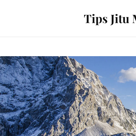
Tips Jitu