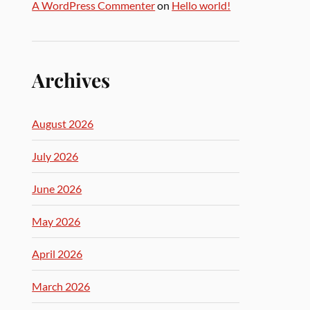
A WordPress Commenter
on
Hello world!
Archives
August 2026
July 2026
June 2026
May 2026
April 2026
March 2026