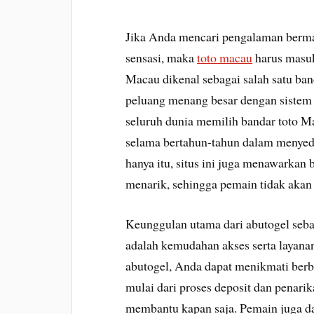
Jika Anda mencari pengalaman berma
sensasi, maka
toto macau
harus masuk 
Macau dikenal sebagai salah satu ban
peluang menang besar dengan sistem 
seluruh dunia memilih bandar toto Ma
selama bertahun-tahun dalam menyedia
hanya itu, situs ini juga menawarkan
menarik, sehingga pemain tidak akan
Keunggulan utama dari abutogel sebag
adalah kemudahan akses serta layana
abutogel, Anda dapat menikmati berb
mulai dari proses deposit dan penarika
membantu kapan saja. Pemain juga da