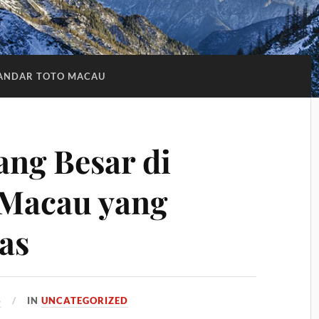
ANDAR TOTO MACAU
ng Besar di
 Macau yang
as
6
IN
UNCATEGORIZED