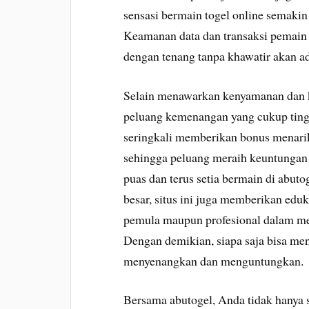
sensasi bermain togel online semakin 
Keamanan data dan transaksi pemain
dengan tenang tanpa khawatir akan ad
Selain menawarkan kenyamanan dan k
peluang kemenangan yang cukup tinggi
seringkali memberikan bonus menarik
sehingga peluang meraih keuntungan
puas dan terus setia bermain di abu
besar, situs ini juga memberikan ed
pemula maupun profesional dalam m
Dengan demikian, siapa saja bisa me
menyenangkan dan menguntungkan.
Bersama abutogel, Anda tidak hanya s