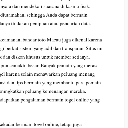
nyata dan mendekati suasana di kasino fisik.
 diutamakan, sehingga Anda dapat bermain
anya tindakan penipuan atau pencurian data.
eamanan, bandar toto Macau juga dikenal karena
 berkat sistem yang adil dan transparan. Situs ini
 dan diskon khusus untuk member setianya,
 pun semakin besar. Banyak pemain yang merasa
togel karena selain menawarkan peluang menang
ukasi dan tips bermain yang membantu para pemain
eningkatkan peluang kemenangan mereka.
ndapatkan pengalaman bermain togel online yang
ekadar bermain togel online, tetapi juga