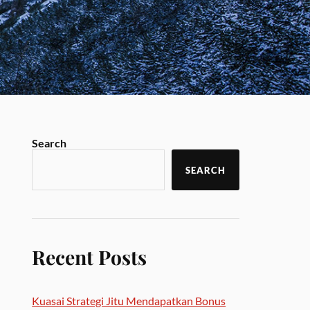
Search
SEARCH
Recent Posts
Kuasai Strategi Jitu Mendapatkan Bonus