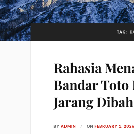
TAG:
B
Rahasia Mena
Bandar Toto
Jarang Dibah
BY
ADMIN
ON
FEBRUARY 1, 202