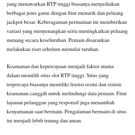
yang menawarkan RTP tinggi biasanya menyediakan
berbagai jenis game dengan fitur menarik dan peluang
jackpot besar. Keberagaman permainan ini memberikan
variasi yang menyenangkan serta meningkatkan peluang
menang secara keseluruhan. Pemain disarankan
melakukan riset sebelum memulai taruhan.
Keamanan dan kepercayaan menjadi faktor utama
dalam memilih situs slot RTP tinggi. Situs yang
terpercaya biasanya memiliki lisensi resmi dan sistem
keamanan canggih untuk melindungi data pemain. Fitur
layanan pelanggan yang responsif juga menambah
kenyamanan saat bermain. Pengalaman bermain di situs
ini menjadi lebih tenang dan aman.