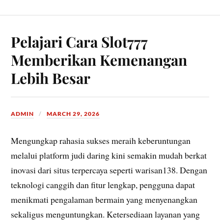
Pelajari Cara Slot777
Memberikan Kemenangan
Lebih Besar
ADMIN
MARCH 29, 2026
Mengungkap rahasia sukses meraih keberuntungan
melalui platform judi daring kini semakin mudah berkat
inovasi dari situs terpercaya seperti warisan138. Dengan
teknologi canggih dan fitur lengkap, pengguna dapat
menikmati pengalaman bermain yang menyenangkan
sekaligus menguntungkan. Ketersediaan layanan yang