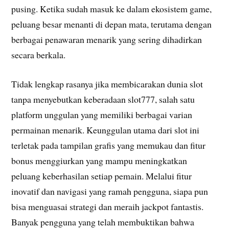
pusing. Ketika sudah masuk ke dalam ekosistem game,
peluang besar menanti di depan mata, terutama dengan
berbagai penawaran menarik yang sering dihadirkan
secara berkala.
Tidak lengkap rasanya jika membicarakan dunia slot
tanpa menyebutkan keberadaan slot777, salah satu
platform unggulan yang memiliki berbagai varian
permainan menarik. Keunggulan utama dari slot ini
terletak pada tampilan grafis yang memukau dan fitur
bonus menggiurkan yang mampu meningkatkan
peluang keberhasilan setiap pemain. Melalui fitur
inovatif dan navigasi yang ramah pengguna, siapa pun
bisa menguasai strategi dan meraih jackpot fantastis.
Banyak pengguna yang telah membuktikan bahwa