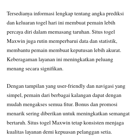
Tersedianya informasi lengkap tentang angka prediksi
dan keluaran togel hari ini membuat pemain lebih
percaya diri dalam memasang taruhan. Situs togel
Maxwin juga rutin memperbarui data dan statistik,
membantu pemain membuat keputusan lebih akurat.
Keberagaman layanan ini meningkatkan peluang
menang secara signifikan.
Dengan tampilan yang user-friendly dan navigasi yang
simpel, pemain dari berbagai kalangan dapat dengan
mudah mengakses semua fitur. Bonus dan promosi
menarik sering diberikan untuk meningkatkan semangat
bertaruh. Situs togel Maxwin tetap konsisten menjaga
kualitas layanan demi kepuasan pelanggan setia.