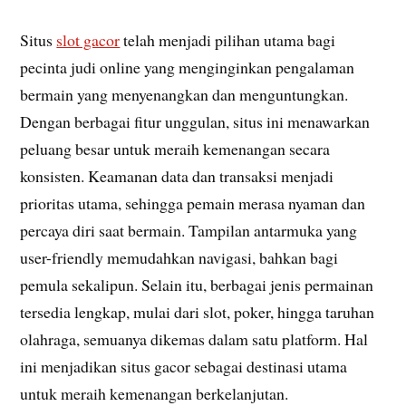
Situs
slot gacor
telah menjadi pilihan utama bagi
pecinta judi online yang menginginkan pengalaman
bermain yang menyenangkan dan menguntungkan.
Dengan berbagai fitur unggulan, situs ini menawarkan
peluang besar untuk meraih kemenangan secara
konsisten. Keamanan data dan transaksi menjadi
prioritas utama, sehingga pemain merasa nyaman dan
percaya diri saat bermain. Tampilan antarmuka yang
user-friendly memudahkan navigasi, bahkan bagi
pemula sekalipun. Selain itu, berbagai jenis permainan
tersedia lengkap, mulai dari slot, poker, hingga taruhan
olahraga, semuanya dikemas dalam satu platform. Hal
ini menjadikan situs gacor sebagai destinasi utama
untuk meraih kemenangan berkelanjutan.