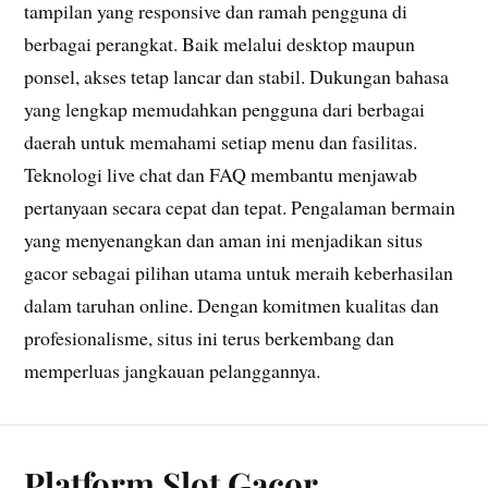
tampilan yang responsive dan ramah pengguna di
berbagai perangkat. Baik melalui desktop maupun
ponsel, akses tetap lancar dan stabil. Dukungan bahasa
yang lengkap memudahkan pengguna dari berbagai
daerah untuk memahami setiap menu dan fasilitas.
Teknologi live chat dan FAQ membantu menjawab
pertanyaan secara cepat dan tepat. Pengalaman bermain
yang menyenangkan dan aman ini menjadikan situs
gacor sebagai pilihan utama untuk meraih keberhasilan
dalam taruhan online. Dengan komitmen kualitas dan
profesionalisme, situs ini terus berkembang dan
memperluas jangkauan pelanggannya.
Platform Slot Gacor