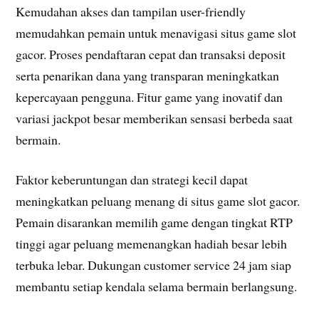
Kemudahan akses dan tampilan user-friendly
memudahkan pemain untuk menavigasi situs game slot
gacor. Proses pendaftaran cepat dan transaksi deposit
serta penarikan dana yang transparan meningkatkan
kepercayaan pengguna. Fitur game yang inovatif dan
variasi jackpot besar memberikan sensasi berbeda saat
bermain.
Faktor keberuntungan dan strategi kecil dapat
meningkatkan peluang menang di situs game slot gacor.
Pemain disarankan memilih game dengan tingkat RTP
tinggi agar peluang memenangkan hadiah besar lebih
terbuka lebar. Dukungan customer service 24 jam siap
membantu setiap kendala selama bermain berlangsung.