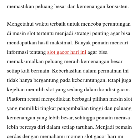
memastikan peluang besar dan kemenangan konsisten.
Mengetahui waktu terbaik untuk mencoba peruntungan
di mesin slot tertentu menjadi strategi penting agar bisa
mendapatkan hasil maksimal. Banyak pemain mencari
informasi tentang
slot gacor hari ini
agar bisa
memaksimalkan peluang meraih kemenangan besar
setiap kali bermain. Keberhasilan dalam permainan ini
tidak hanya bergantung pada keberuntungan, tetapi juga
kejelian memilih slot yang sedang dalam kondisi gacor.
Platform resmi menyediakan berbagai pilihan mesin slot
yang memiliki tingkat pengembalian tinggi dan peluang
kemenangan yang lebih besar, sehingga pemain merasa
lebih percaya diri dalam setiap taruhan. Menjadi pemain
cerdas dengan memahami momen slot gacor hari ini