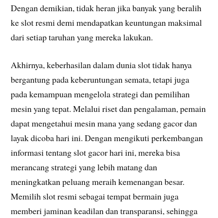
Dengan demikian, tidak heran jika banyak yang beralih
ke slot resmi demi mendapatkan keuntungan maksimal
dari setiap taruhan yang mereka lakukan.
Akhirnya, keberhasilan dalam dunia slot tidak hanya
bergantung pada keberuntungan semata, tetapi juga
pada kemampuan mengelola strategi dan pemilihan
mesin yang tepat. Melalui riset dan pengalaman, pemain
dapat mengetahui mesin mana yang sedang gacor dan
layak dicoba hari ini. Dengan mengikuti perkembangan
informasi tentang slot gacor hari ini, mereka bisa
merancang strategi yang lebih matang dan
meningkatkan peluang meraih kemenangan besar.
Memilih slot resmi sebagai tempat bermain juga
memberi jaminan keadilan dan transparansi, sehingga