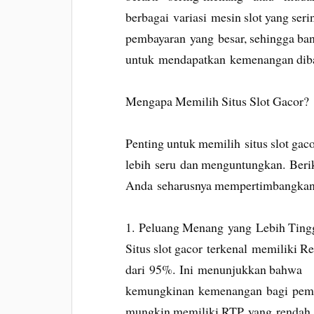
berbagai variasi mesin slot yang ser
pembayaran yang besar, sehingga ba
untuk mendapatkan kemenangan diban
Mengapa Memilih Situs Slot Gacor?
Penting untuk memilih situs slot ga
lebih seru dan menguntungkan. Beri
Anda seharusnya mempertimbangkan s
1. Peluang Menang yang Lebih Ting
Situs slot gacor terkenal memiliki Re
dari 95%. Ini menunjukkan bahwa
kemungkinan kemenangan bagi pemain
mungkin memiliki RTP yang rendah.