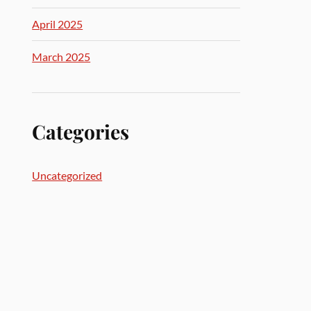
April 2025
March 2025
Categories
Uncategorized