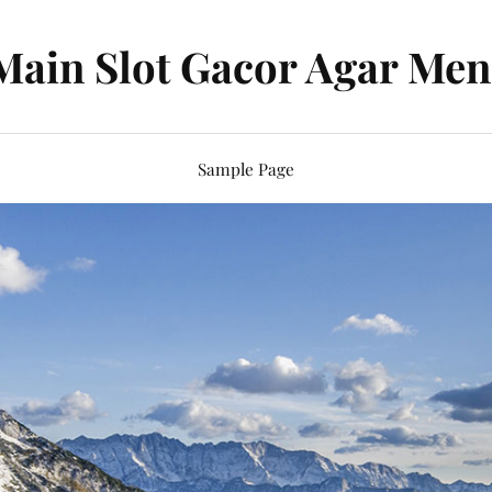
 Main Slot Gacor Agar Me
Sample Page