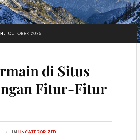
H:
OCTOBER 2025
rmain di Situs
engan Fitur-Fitur
5
IN
UNCATEGORIZED