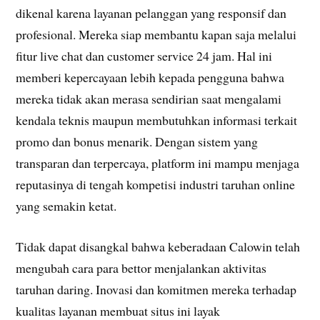
dikenal karena layanan pelanggan yang responsif dan
profesional. Mereka siap membantu kapan saja melalui
fitur live chat dan customer service 24 jam. Hal ini
memberi kepercayaan lebih kepada pengguna bahwa
mereka tidak akan merasa sendirian saat mengalami
kendala teknis maupun membutuhkan informasi terkait
promo dan bonus menarik. Dengan sistem yang
transparan dan terpercaya, platform ini mampu menjaga
reputasinya di tengah kompetisi industri taruhan online
yang semakin ketat.
Tidak dapat disangkal bahwa keberadaan Calowin telah
mengubah cara para bettor menjalankan aktivitas
taruhan daring. Inovasi dan komitmen mereka terhadap
kualitas layanan membuat situs ini layak