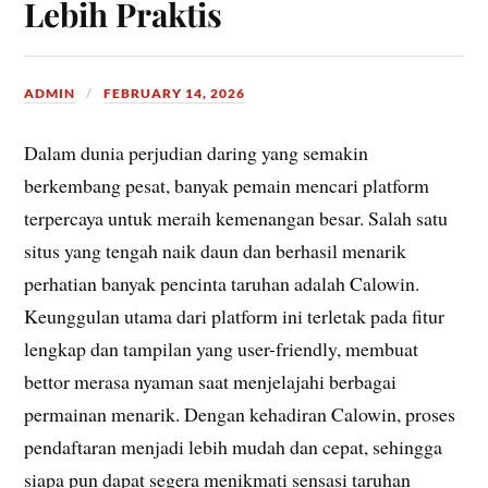
Lebih Praktis
ADMIN
FEBRUARY 14, 2026
Dalam dunia perjudian daring yang semakin
berkembang pesat, banyak pemain mencari platform
terpercaya untuk meraih kemenangan besar. Salah satu
situs yang tengah naik daun dan berhasil menarik
perhatian banyak pencinta taruhan adalah Calowin.
Keunggulan utama dari platform ini terletak pada fitur
lengkap dan tampilan yang user-friendly, membuat
bettor merasa nyaman saat menjelajahi berbagai
permainan menarik. Dengan kehadiran Calowin, proses
pendaftaran menjadi lebih mudah dan cepat, sehingga
siapa pun dapat segera menikmati sensasi taruhan