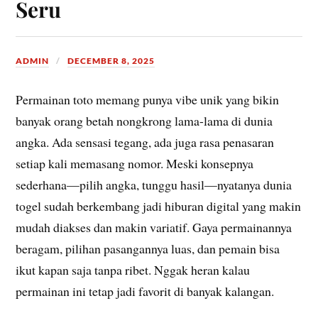
Seru
ADMIN
DECEMBER 8, 2025
Permainan toto memang punya vibe unik yang bikin
banyak orang betah nongkrong lama-lama di dunia
angka. Ada sensasi tegang, ada juga rasa penasaran
setiap kali memasang nomor. Meski konsepnya
sederhana—pilih angka, tunggu hasil—nyatanya dunia
togel sudah berkembang jadi hiburan digital yang makin
mudah diakses dan makin variatif. Gaya permainannya
beragam, pilihan pasangannya luas, dan pemain bisa
ikut kapan saja tanpa ribet. Nggak heran kalau
permainan ini tetap jadi favorit di banyak kalangan.