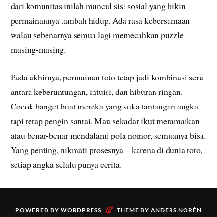
dari komunitas inilah muncul sisi sosial yang bikin
permainannya tambah hidup. Ada rasa kebersamaan
walau sebenarnya semua lagi memecahkan puzzle
masing-masing.
Pada akhirnya, permainan toto tetap jadi kombinasi seru
antara keberuntungan, intuisi, dan hiburan ringan.
Cocok banget buat mereka yang suka tantangan angka
tapi tetap pengin santai. Mau sekadar ikut meramaikan
atau benar-benar mendalami pola nomor, semuanya bisa.
Yang penting, nikmati prosesnya—karena di dunia toto,
setiap angka selalu punya cerita.
&
POWERED BY
WORDPRESS
THEME BY
ANDERS NORÉN