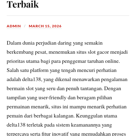
Terbaik
ADMIN
MARCH 15, 2026
Dalam dunia perjudian daring yang semakin
berkembang pesat, menemukan situs slot gacor menjadi
prioritas utama bagi para penggemar taruhan online.
Salah satu platform yang tengah mencuri perhatian
adalah delta138, yang dikenal menawarkan pengalaman
bermain slot yang seru dan penuh tantangan. Dengan
tampilan yang user-friendly dan beragam pilihan
permainan menarik, situs ini mampu menarik perhatian
pemain dari berbagai kalangan. Keunggulan utama
delta138 terletak pada sistem keamanannya yang
terpercaya serta fitur inovatif yang memudahkan proses