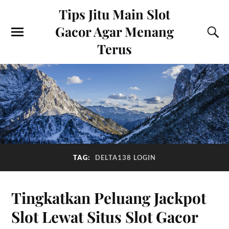
Tips Jitu Main Slot
Gacor Agar Menang
Terus
TAG:
DELTA138 LOGIN
Tingkatkan Peluang Jackpot
Slot Lewat Situs Slot Gacor