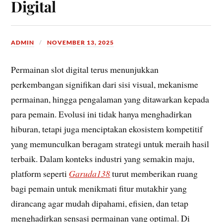
Digital
ADMIN
NOVEMBER 13, 2025
Permainan slot digital terus menunjukkan
perkembangan signifikan dari sisi visual, mekanisme
permainan, hingga pengalaman yang ditawarkan kepada
para pemain. Evolusi ini tidak hanya menghadirkan
hiburan, tetapi juga menciptakan ekosistem kompetitif
yang memunculkan beragam strategi untuk meraih hasil
terbaik. Dalam konteks industri yang semakin maju,
platform seperti
Garuda138
turut memberikan ruang
bagi pemain untuk menikmati fitur mutakhir yang
dirancang agar mudah dipahami, efisien, dan tetap
menghadirkan sensasi permainan yang optimal. Di