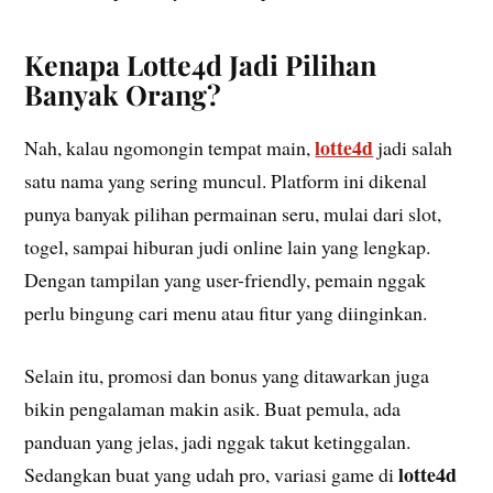
Kenapa Lotte4d Jadi Pilihan
Banyak Orang?
lotte4d
Nah, kalau ngomongin tempat main,
jadi salah
satu nama yang sering muncul. Platform ini dikenal
punya banyak pilihan permainan seru, mulai dari slot,
togel, sampai hiburan judi online lain yang lengkap.
Dengan tampilan yang user-friendly, pemain nggak
perlu bingung cari menu atau fitur yang diinginkan.
Selain itu, promosi dan bonus yang ditawarkan juga
bikin pengalaman makin asik. Buat pemula, ada
panduan yang jelas, jadi nggak takut ketinggalan.
lotte4d
Sedangkan buat yang udah pro, variasi game di