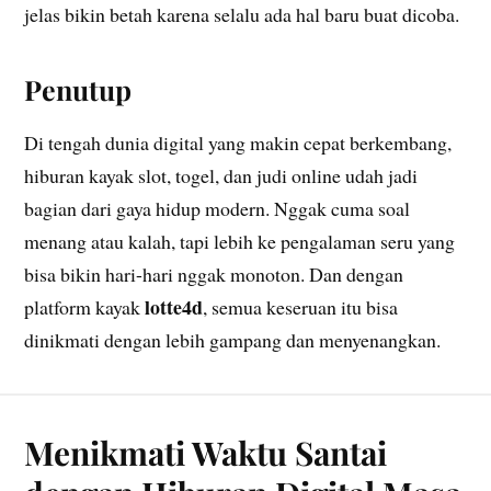
jelas bikin betah karena selalu ada hal baru buat dicoba.
Penutup
Di tengah dunia digital yang makin cepat berkembang,
hiburan kayak slot, togel, dan judi online udah jadi
bagian dari gaya hidup modern. Nggak cuma soal
menang atau kalah, tapi lebih ke pengalaman seru yang
bisa bikin hari-hari nggak monoton. Dan dengan
lotte4d
platform kayak
, semua keseruan itu bisa
dinikmati dengan lebih gampang dan menyenangkan.
Menikmati Waktu Santai