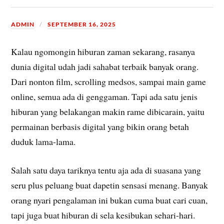
ADMIN
SEPTEMBER 16, 2025
Kalau ngomongin hiburan zaman sekarang, rasanya
dunia digital udah jadi sahabat terbaik banyak orang.
Dari nonton film, scrolling medsos, sampai main game
online, semua ada di genggaman. Tapi ada satu jenis
hiburan yang belakangan makin rame dibicarain, yaitu
permainan berbasis digital yang bikin orang betah
duduk lama-lama.
Salah satu daya tariknya tentu aja ada di suasana yang
seru plus peluang buat dapetin sensasi menang. Banyak
orang nyari pengalaman ini bukan cuma buat cari cuan,
tapi juga buat hiburan di sela kesibukan sehari-hari.