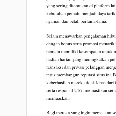
yang sering ditemukan di platform la
kebutuhan pemain menjadi daya tari
nyaman dan betah berlama-lama.
Selain menawarkan pengalaman hibu
dengan bonus serta promosi menarik y
pemain memiliki kesempatan untuk m
hadiah harian yang meningkatkan pe
transaksi dan privasi pelanggan men
terus membangun reputasi situs ini
keberhasilan mereka tidak lepas dari
serta responsif 24/7, memastikan set
memuaskan.
Bagi mereka yang ingin merasakan se