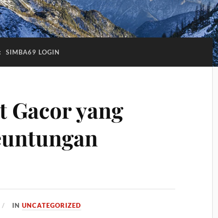
:
SIMBA69 LOGIN
t Gacor yang
untungan
IN
UNCATEGORIZED