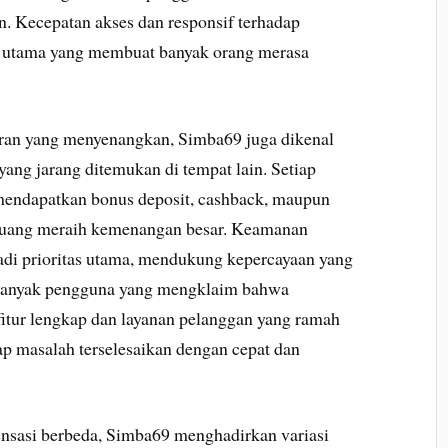
in. Kecepatan akses dan responsif terhadap
k utama yang membuat banyak orang merasa
ran yang menyenangkan, Simba69 juga dikenal
ang jarang ditemukan di tempat lain. Setiap
endapatkan bonus deposit, cashback, maupun
luang meraih kemenangan besar. Keamanan
jadi prioritas utama, mendukung kepercayaan yang
. Banyak pengguna yang mengklaim bahwa
 fitur lengkap dan layanan pelanggan yang ramah
iap masalah terselesaikan dengan cepat dan
nsasi berbeda, Simba69 menghadirkan variasi