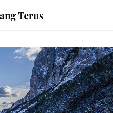
nang Terus