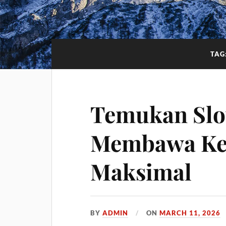
TAG
Temukan Slo
Membawa Ke
Maksimal
BY
ADMIN
ON
MARCH 11, 2026