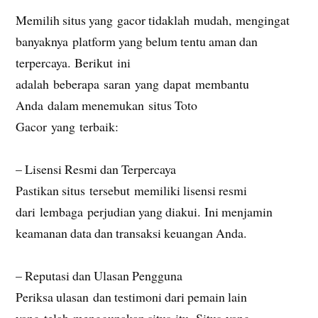
Memilih situs yang gacor tidaklah mudah, mengingat
banyaknya platform yang belum tentu aman dan
terpercaya. Berikut ini
adalah beberapa saran yang dapat membantu
Anda dalam menemukan situs Toto
Gacor yang terbaik:
– Lisensi Resmi dan Terpercaya
Pastikan situs tersebut memiliki lisensi resmi
dari lembaga perjudian yang diakui. Ini menjamin
keamanan data dan transaksi keuangan Anda.
– Reputasi dan Ulasan Pengguna
Periksa ulasan dan testimoni dari pemain lain