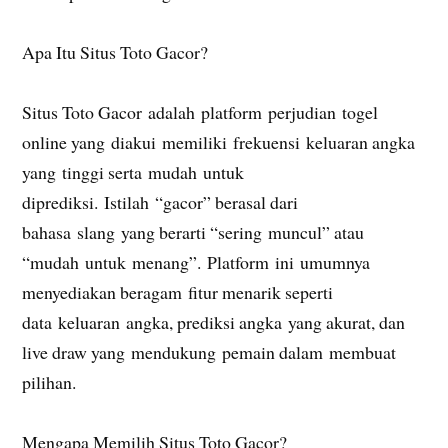
Apa Itu Situs Toto Gacor?
Situs Toto Gacor adalah platform perjudian togel
online yang diakui memiliki frekuensi keluaran angka
yang tinggi serta mudah untuk
diprediksi. Istilah “gacor” berasal dari
bahasa slang yang berarti “sering muncul” atau
“mudah untuk menang”. Platform ini umumnya
menyediakan beragam fitur menarik seperti
data keluaran angka, prediksi angka yang akurat, dan
live draw yang mendukung pemain dalam membuat
pilihan.
Mengapa Memilih Situs Toto Gacor?