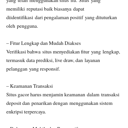
yang telah menggunakan situs itu. Situs yang
memiliki reputasi baik biasanya dapat
diidentifikasi dari pengalaman positif yang dituturkan
oleh pengguna.
– Fitur Lengkap dan Mudah Diakses
Verifikasi bahwa situs menyediakan fitur yang lengkap,
termasuk data prediksi, live draw, dan layanan
pelanggan yang responsif.
– Keamanan Transaksi
Situs gacor harus menjamin keamanan dalam transaksi
deposit dan penarikan dengan menggunakan sistem
enkripsi terpercaya.