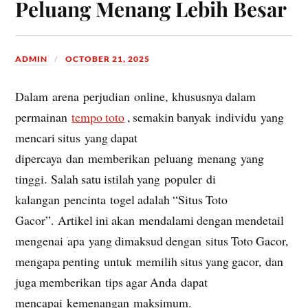
Peluang Menang Lebih Besar
ADMIN
OCTOBER 21, 2025
Dalam arena perjudian online, khususnya dalam
permainan
tempo toto
, semakin banyak individu yang
mencari situs yang dapat
dipercaya dan memberikan peluang menang yang
tinggi. Salah satu istilah yang populer di
kalangan pencinta togel adalah “Situs Toto
Gacor”. Artikel ini akan mendalami dengan mendetail
mengenai apa yang dimaksud dengan situs Toto Gacor,
mengapa penting untuk memilih situs yang gacor, dan
juga memberikan tips agar Anda dapat
mencapai kemenangan maksimum.