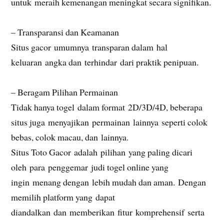
untuk meraih kemenangan meningkat secara signifikan.
– Transparansi dan Keamanan
Situs gacor umumnya transparan dalam hal
keluaran angka dan terhindar dari praktik penipuan.
– Beragam Pilihan Permainan
Tidak hanya togel dalam format 2D/3D/4D, beberapa
situs juga menyajikan permainan lainnya seperti colok
bebas, colok macau, dan lainnya.
Situs Toto Gacor adalah pilihan yang paling dicari
oleh para penggemar judi togel online yang
ingin menang dengan lebih mudah dan aman. Dengan
memilih platform yang dapat
diandalkan dan memberikan fitur komprehensif serta