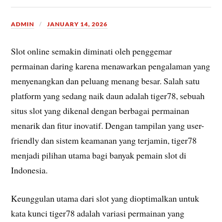
ADMIN
JANUARY 14, 2026
Slot online semakin diminati oleh penggemar
permainan daring karena menawarkan pengalaman yang
menyenangkan dan peluang menang besar. Salah satu
platform yang sedang naik daun adalah tiger78, sebuah
situs slot yang dikenal dengan berbagai permainan
menarik dan fitur inovatif. Dengan tampilan yang user-
friendly dan sistem keamanan yang terjamin, tiger78
menjadi pilihan utama bagi banyak pemain slot di
Indonesia.
Keunggulan utama dari slot yang dioptimalkan untuk
kata kunci tiger78 adalah variasi permainan yang