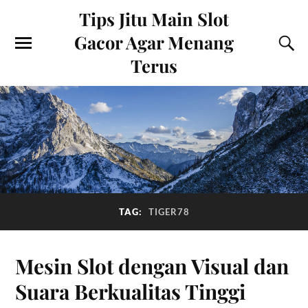
Tips Jitu Main Slot
Gacor Agar Menang
Terus
TAG:
TIGER78
Mesin Slot dengan Visual dan
Suara Berkualitas Tinggi