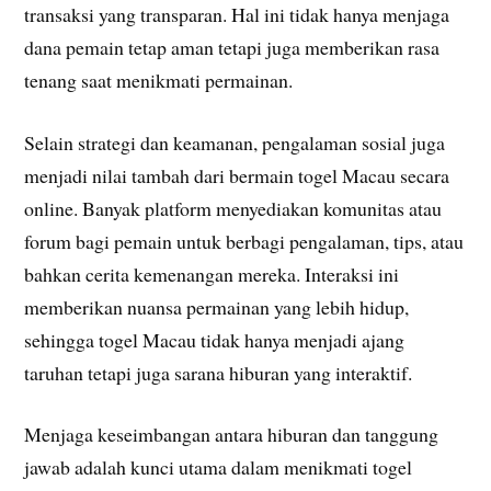
transaksi yang transparan. Hal ini tidak hanya menjaga
dana pemain tetap aman tetapi juga memberikan rasa
tenang saat menikmati permainan.
Selain strategi dan keamanan, pengalaman sosial juga
menjadi nilai tambah dari bermain togel Macau secara
online. Banyak platform menyediakan komunitas atau
forum bagi pemain untuk berbagi pengalaman, tips, atau
bahkan cerita kemenangan mereka. Interaksi ini
memberikan nuansa permainan yang lebih hidup,
sehingga togel Macau tidak hanya menjadi ajang
taruhan tetapi juga sarana hiburan yang interaktif.
Menjaga keseimbangan antara hiburan dan tanggung
jawab adalah kunci utama dalam menikmati togel