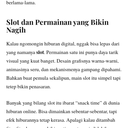
berlama-lama.
Slot dan Permainan yang Bikin
Nagih
Kalau ngomongin hiburan digital, nggak bisa lepas dari
slot
yang namanya
. Permainan satu ini punya daya tarik
visual yang kuat banget. Desain grafisnya warna-warni,
animasinya seru, dan mekanismenya gampang dipahami.
Bahkan buat pemula sekalipun, main slot itu simpel tapi
tetep bikin penasaran.
Banyak yang bilang slot itu ibarat “snack time” di dunia
hiburan online. Bisa dimainkan sebentar-sebentar, tapi
efek hiburannya tetap kerasa. Apalagi kalau ditambah