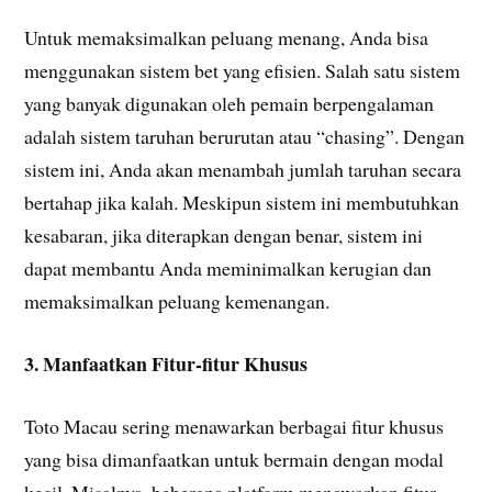
Untuk memaksimalkan peluang menang, Anda bisa
menggunakan sistem bet yang efisien. Salah satu sistem
yang banyak digunakan oleh pemain berpengalaman
adalah sistem taruhan berurutan atau “chasing”. Dengan
sistem ini, Anda akan menambah jumlah taruhan secara
bertahap jika kalah. Meskipun sistem ini membutuhkan
kesabaran, jika diterapkan dengan benar, sistem ini
dapat membantu Anda meminimalkan kerugian dan
memaksimalkan peluang kemenangan.
3. Manfaatkan Fitur-fitur Khusus
Toto Macau sering menawarkan berbagai fitur khusus
yang bisa dimanfaatkan untuk bermain dengan modal
kecil. Misalnya, beberapa platform menawarkan fitur