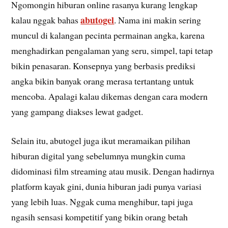
Ngomongin hiburan online rasanya kurang lengkap
abutogel
kalau nggak bahas
. Nama ini makin sering
muncul di kalangan pecinta permainan angka, karena
menghadirkan pengalaman yang seru, simpel, tapi tetap
bikin penasaran. Konsepnya yang berbasis prediksi
angka bikin banyak orang merasa tertantang untuk
mencoba. Apalagi kalau dikemas dengan cara modern
yang gampang diakses lewat gadget.
Selain itu, abutogel juga ikut meramaikan pilihan
hiburan digital yang sebelumnya mungkin cuma
didominasi film streaming atau musik. Dengan hadirnya
platform kayak gini, dunia hiburan jadi punya variasi
yang lebih luas. Nggak cuma menghibur, tapi juga
ngasih sensasi kompetitif yang bikin orang betah