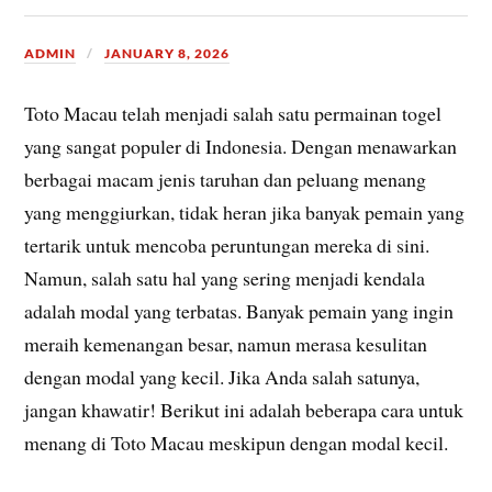
ADMIN
JANUARY 8, 2026
Toto Macau telah menjadi salah satu permainan togel
yang sangat populer di Indonesia. Dengan menawarkan
berbagai macam jenis taruhan dan peluang menang
yang menggiurkan, tidak heran jika banyak pemain yang
tertarik untuk mencoba peruntungan mereka di sini.
Namun, salah satu hal yang sering menjadi kendala
adalah modal yang terbatas. Banyak pemain yang ingin
meraih kemenangan besar, namun merasa kesulitan
dengan modal yang kecil. Jika Anda salah satunya,
jangan khawatir! Berikut ini adalah beberapa cara untuk
menang di Toto Macau meskipun dengan modal kecil.