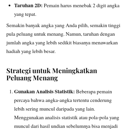
Taruhan 2D:
Pemain harus menebak 2 digit angka
yang tepat.
Semakin banyak angka yang Anda pilih, semakin tinggi
pula peluang untuk menang. Namun, taruhan dengan
jumlah angka yang lebih sedikit biasanya menawarkan
hadiah yang lebih besar.
Strategi untuk Meningkatkan
Peluang Menang
Gunakan Analisis Statistik:
Beberapa pemain
percaya bahwa angka-angka tertentu cenderung
lebih sering muncul daripada yang lain.
Menggunakan analisis statistik atau pola-pola yang
muncul dari hasil undian sebelumnya bisa menjadi