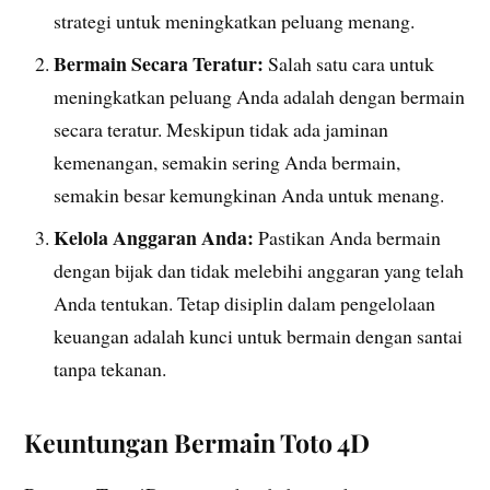
strategi untuk meningkatkan peluang menang.
Bermain Secara Teratur:
Salah satu cara untuk
meningkatkan peluang Anda adalah dengan bermain
secara teratur. Meskipun tidak ada jaminan
kemenangan, semakin sering Anda bermain,
semakin besar kemungkinan Anda untuk menang.
Kelola Anggaran Anda:
Pastikan Anda bermain
dengan bijak dan tidak melebihi anggaran yang telah
Anda tentukan. Tetap disiplin dalam pengelolaan
keuangan adalah kunci untuk bermain dengan santai
tanpa tekanan.
Keuntungan Bermain Toto 4D