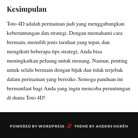
Kesimpulan
Toto 4D adalah permainan judi yang menggabungkan
keberuntungan dan strategi. Dengan memahami cara
bermain, memilih jenis taruhan yang tepat, dan
mengikuti beberapa tips strategi, Anda bisa
meningkatkan peluang untuk menang. Namun, penting
untuk selalu bermain dengan bijak dan tidak terjebak
dalam permainan yang berisiko. Semoga panduan ini
bermanfaat bagi Anda yang ingin mencoba peruntungan
di dunia Toto 4D!
&
POWERED BY
WORDPRESS
THEME BY
ANDERS NORÉN