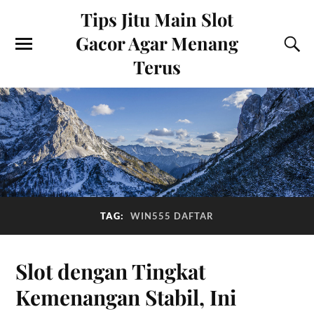
Tips Jitu Main Slot
Gacor Agar Menang
Terus
TAG:
WIN555 DAFTAR
Slot dengan Tingkat
Kemenangan Stabil, Ini