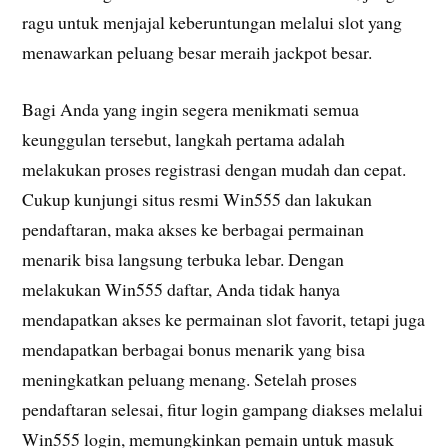
ragu untuk menjajal keberuntungan melalui slot yang
menawarkan peluang besar meraih jackpot besar.
Bagi Anda yang ingin segera menikmati semua
keunggulan tersebut, langkah pertama adalah
melakukan proses registrasi dengan mudah dan cepat.
Cukup kunjungi situs resmi Win555 dan lakukan
pendaftaran, maka akses ke berbagai permainan
menarik bisa langsung terbuka lebar. Dengan
melakukan Win555 daftar, Anda tidak hanya
mendapatkan akses ke permainan slot favorit, tetapi juga
mendapatkan berbagai bonus menarik yang bisa
meningkatkan peluang menang. Setelah proses
pendaftaran selesai, fitur login gampang diakses melalui
Win555 login, memungkinkan pemain untuk masuk