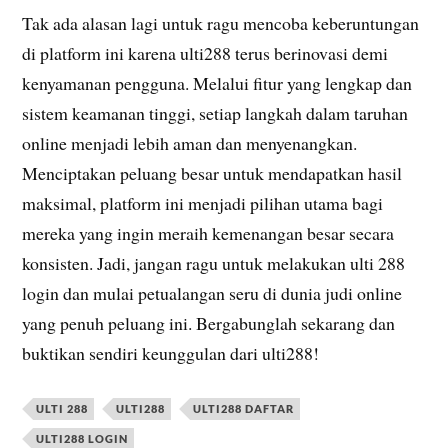
Tak ada alasan lagi untuk ragu mencoba keberuntungan
di platform ini karena ulti288 terus berinovasi demi
kenyamanan pengguna. Melalui fitur yang lengkap dan
sistem keamanan tinggi, setiap langkah dalam taruhan
online menjadi lebih aman dan menyenangkan.
Menciptakan peluang besar untuk mendapatkan hasil
maksimal, platform ini menjadi pilihan utama bagi
mereka yang ingin meraih kemenangan besar secara
konsisten. Jadi, jangan ragu untuk melakukan ulti 288
login dan mulai petualangan seru di dunia judi online
yang penuh peluang ini. Bergabunglah sekarang dan
buktikan sendiri keunggulan dari ulti288!
ULTI 288
ULTI288
ULTI288 DAFTAR
ULTI288 LOGIN