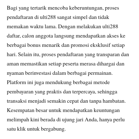
Bagi yang tertarik mencoba keberuntungan, proses
pendaftaran di ulti288 sangat simpel dan tidak
memakan waktu lama. Dengan melakukan ulti288
daftar, calon anggota langsung mendapatkan akses ke
berbagai bonus menarik dan promosi eksklusif setiap
hari. Selain itu, proses pendaftaran yang transparan dan
aman memastikan setiap peserta merasa dihargai dan
nyaman berinvestasi dalam berbagai permainan.
Platform ini juga mendukung berbagai metode
pembayaran yang praktis dan terpercaya, sehingga
transaksi menjadi semakin cepat dan tanpa hambatan.
Kesempatan besar untuk mendapatkan keuntungan
melimpah kini berada di ujung jari Anda, hanya perlu
satu klik untuk bergabung.