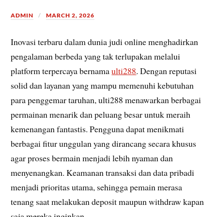
ADMIN
MARCH 2, 2026
Inovasi terbaru dalam dunia judi online menghadirkan
pengalaman berbeda yang tak terlupakan melalui
platform terpercaya bernama
ulti288
. Dengan reputasi
solid dan layanan yang mampu memenuhi kebutuhan
para penggemar taruhan, ulti288 menawarkan berbagai
permainan menarik dan peluang besar untuk meraih
kemenangan fantastis. Pengguna dapat menikmati
berbagai fitur unggulan yang dirancang secara khusus
agar proses bermain menjadi lebih nyaman dan
menyenangkan. Keamanan transaksi dan data pribadi
menjadi prioritas utama, sehingga pemain merasa
tenang saat melakukan deposit maupun withdraw kapan
saja mereka inginkan.