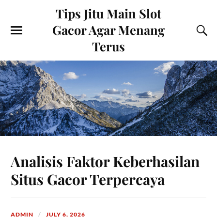
Tips Jitu Main Slot
Gacor Agar Menang
Terus
Analisis Faktor Keberhasilan
Situs Gacor Terpercaya
ADMIN
JULY 6, 2026