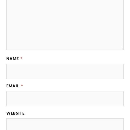
NAME
*
EMAIL
*
WEBSITE