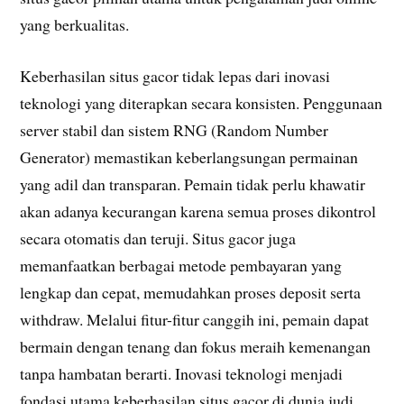
yang berkualitas.
Keberhasilan situs gacor tidak lepas dari inovasi
teknologi yang diterapkan secara konsisten. Penggunaan
server stabil dan sistem RNG (Random Number
Generator) memastikan keberlangsungan permainan
yang adil dan transparan. Pemain tidak perlu khawatir
akan adanya kecurangan karena semua proses dikontrol
secara otomatis dan teruji. Situs gacor juga
memanfaatkan berbagai metode pembayaran yang
lengkap dan cepat, memudahkan proses deposit serta
withdraw. Melalui fitur-fitur canggih ini, pemain dapat
bermain dengan tenang dan fokus meraih kemenangan
tanpa hambatan berarti. Inovasi teknologi menjadi
fondasi utama keberhasilan situs gacor di dunia judi