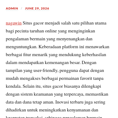
ADMIN
JUNE 29, 2026
nagawin
Situs gacor menjadi salah satu pilihan utama
bagi pecinta taruhan online yang menginginkan
pengalaman bermain yang menyenangkan dan
menguntungkan. Keberadaan platform ini menawarkan
berbagai fitur menarik yang mendukung keberhasilan
dalam mendapatkan kemenangan besar. Dengan
tampilan yang user-friendly, pengguna dapat dengan
mudah mengakses berbagai permainan favorit tanpa
kendala. Selain itu, situs gacor biasanya dilengkapi
dengan sistem keamanan yang terpercaya, memastikan
data dan dana tetap aman. Inovasi terbaru juga sering
dihadirkan untuk meningkatkan kenyamanan dan
kecepatan transaksi, sehingga pengalaman bermain