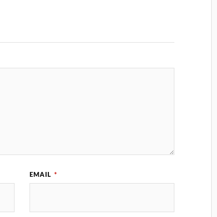
EMAIL
*