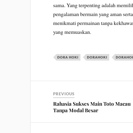
sama. Yang terpenting adalah memili
pengalaman bermain yang aman serta
menikmati permainan tanpa kekhawat
yang memuaskan.
DORA HOKI
DORAHOKI
DORAHOK
PREVIOUS
Rahasia Sukses Main Toto Macau
Tanpa Modal Besar