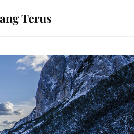
nang Terus