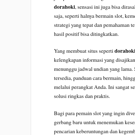
dorahoki
, sensasi ini juga bisa dir
saja, seperti halnya bermain slot, k
strategi yang tepat dan pemahaman te
hasil positif bisa ditingkatkan.
dorahok
Yang membuat situs seperti
kelengkapan informasi yang disajikan
menunggu jadwal undian yang lama. S
tersedia, panduan cara bermain, hing
melalui perangkat Anda. Ini sangat s
solusi ringkas dan praktis.
Bagi para pemain slot yang ingin dive
gerbang baru untuk menemukan keser
pencarian keberuntungan dan kegembir