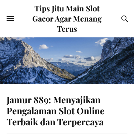
Tips Jitu Main Slot
Gacor Agar Menang
Terus
Jamur 889: Menyajikan
Pengalaman Slot Online
Terbaik dan Terpercaya