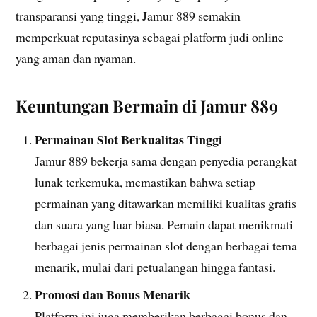
transparansi yang tinggi, Jamur 889 semakin
memperkuat reputasinya sebagai platform judi online
yang aman dan nyaman.
Keuntungan Bermain di Jamur 889
Permainan Slot Berkualitas Tinggi
Jamur 889 bekerja sama dengan penyedia perangkat
lunak terkemuka, memastikan bahwa setiap
permainan yang ditawarkan memiliki kualitas grafis
dan suara yang luar biasa. Pemain dapat menikmati
berbagai jenis permainan slot dengan berbagai tema
menarik, mulai dari petualangan hingga fantasi.
Promosi dan Bonus Menarik
Platform ini juga memberikan berbagai bonus dan