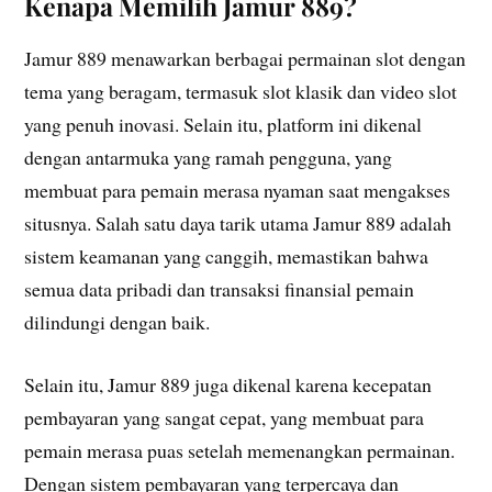
Kenapa Memilih Jamur 889?
Jamur 889 menawarkan berbagai permainan slot dengan
tema yang beragam, termasuk slot klasik dan video slot
yang penuh inovasi. Selain itu, platform ini dikenal
dengan antarmuka yang ramah pengguna, yang
membuat para pemain merasa nyaman saat mengakses
situsnya. Salah satu daya tarik utama Jamur 889 adalah
sistem keamanan yang canggih, memastikan bahwa
semua data pribadi dan transaksi finansial pemain
dilindungi dengan baik.
Selain itu, Jamur 889 juga dikenal karena kecepatan
pembayaran yang sangat cepat, yang membuat para
pemain merasa puas setelah memenangkan permainan.
Dengan sistem pembayaran yang terpercaya dan