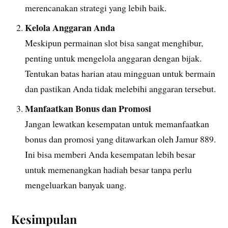
merencanakan strategi yang lebih baik.
Kelola Anggaran Anda
Meskipun permainan slot bisa sangat menghibur,
penting untuk mengelola anggaran dengan bijak.
Tentukan batas harian atau mingguan untuk bermain
dan pastikan Anda tidak melebihi anggaran tersebut.
Manfaatkan Bonus dan Promosi
Jangan lewatkan kesempatan untuk memanfaatkan
bonus dan promosi yang ditawarkan oleh Jamur 889.
Ini bisa memberi Anda kesempatan lebih besar
untuk memenangkan hadiah besar tanpa perlu
mengeluarkan banyak uang.
Kesimpulan