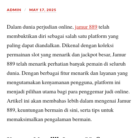
ADMIN
MAY 17, 2025
Dalam dunia perjudian online,
jamur 889
telah
membuktikan diri sebagai salah satu platform yang
paling dapat diandalkan. Dikenal dengan koleksi
permainan slot yang menarik dan jackpot besar, Jamur
889 telah menarik perhatian banyak pemain di seluruh
dunia. Dengan berbagai fitur menarik dan layanan yang
mengutamakan kenyamanan pengguna, platform ini
menjadi pilihan utama bagi para penggemar judi online.
Artikel ini akan membahas lebih dalam mengenai Jamur
889, keuntungan bermain di sini, serta tips untuk
memaksimalkan pengalaman bermain.