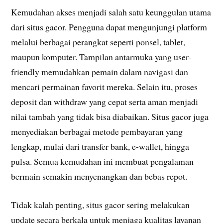
Kemudahan akses menjadi salah satu keunggulan utama
dari situs gacor. Pengguna dapat mengunjungi platform
melalui berbagai perangkat seperti ponsel, tablet,
maupun komputer. Tampilan antarmuka yang user-
friendly memudahkan pemain dalam navigasi dan
mencari permainan favorit mereka. Selain itu, proses
deposit dan withdraw yang cepat serta aman menjadi
nilai tambah yang tidak bisa diabaikan. Situs gacor juga
menyediakan berbagai metode pembayaran yang
lengkap, mulai dari transfer bank, e-wallet, hingga
pulsa. Semua kemudahan ini membuat pengalaman
bermain semakin menyenangkan dan bebas repot.
Tidak kalah penting, situs gacor sering melakukan
update secara berkala untuk menjaga kualitas layanan