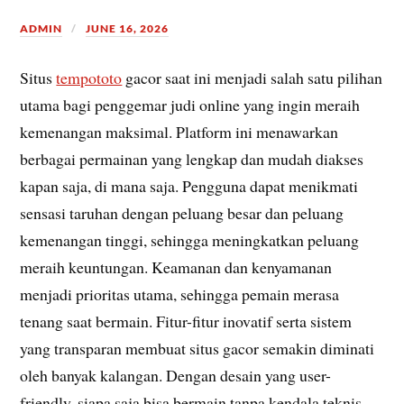
ADMIN
JUNE 16, 2026
Situs
tempototo
gacor saat ini menjadi salah satu pilihan
utama bagi penggemar judi online yang ingin meraih
kemenangan maksimal. Platform ini menawarkan
berbagai permainan yang lengkap dan mudah diakses
kapan saja, di mana saja. Pengguna dapat menikmati
sensasi taruhan dengan peluang besar dan peluang
kemenangan tinggi, sehingga meningkatkan peluang
meraih keuntungan. Keamanan dan kenyamanan
menjadi prioritas utama, sehingga pemain merasa
tenang saat bermain. Fitur-fitur inovatif serta sistem
yang transparan membuat situs gacor semakin diminati
oleh banyak kalangan. Dengan desain yang user-
friendly, siapa saja bisa bermain tanpa kendala teknis