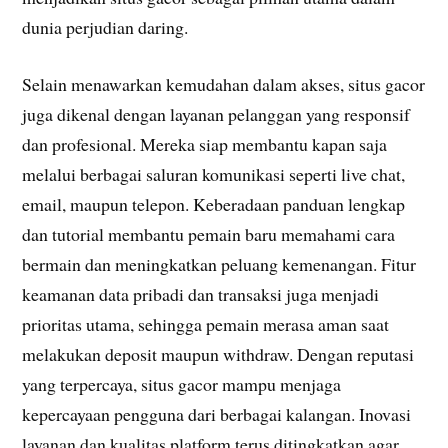
dunia perjudian daring.
Selain menawarkan kemudahan dalam akses, situs gacor
juga dikenal dengan layanan pelanggan yang responsif
dan profesional. Mereka siap membantu kapan saja
melalui berbagai saluran komunikasi seperti live chat,
email, maupun telepon. Keberadaan panduan lengkap
dan tutorial membantu pemain baru memahami cara
bermain dan meningkatkan peluang kemenangan. Fitur
keamanan data pribadi dan transaksi juga menjadi
prioritas utama, sehingga pemain merasa aman saat
melakukan deposit maupun withdraw. Dengan reputasi
yang terpercaya, situs gacor mampu menjaga
kepercayaan pengguna dari berbagai kalangan. Inovasi
layanan dan kualitas platform terus ditingkatkan agar