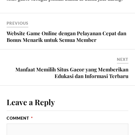
PREVIOUS
Website Game Online dengan Pelayanan Cepat dan
Bonus Menarik untuk Semua Member
NEXT
Manfaat Memilih Situs Gacor yang Memberikan
Edukasi dan Informasi Terbaru
Leave a Reply
COMMENT
*