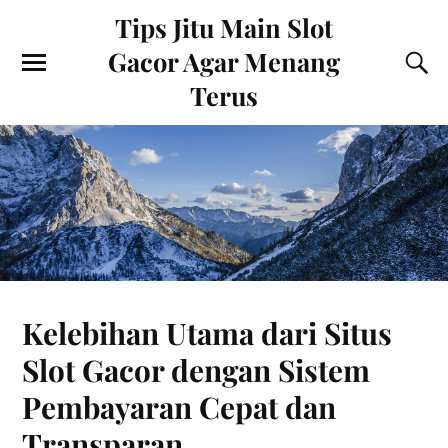
Tips Jitu Main Slot
Gacor Agar Menang
Terus
Kelebihan Utama dari Situs
Slot Gacor dengan Sistem
Pembayaran Cepat dan
Transparan