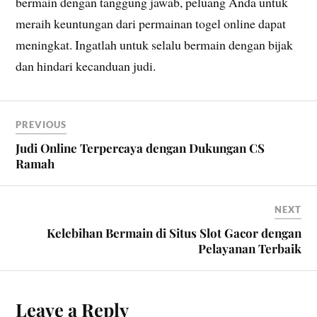
bermain dengan tanggung jawab, peluang Anda untuk
meraih keuntungan dari permainan togel online dapat
meningkat. Ingatlah untuk selalu bermain dengan bijak
dan hindari kecanduan judi.
PREVIOUS
Judi Online Terpercaya dengan Dukungan CS
Ramah
NEXT
Kelebihan Bermain di Situs Slot Gacor dengan
Pelayanan Terbaik
Leave a Reply