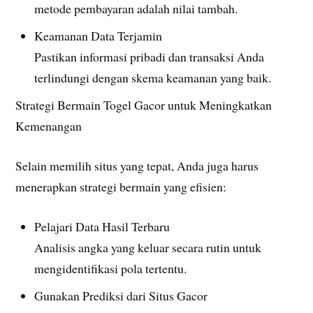
metode pembayaran adalah nilai tambah.
Keamanan Data Terjamin
Pastikan informasi pribadi dan transaksi Anda
terlindungi dengan skema keamanan yang baik.
Strategi Bermain Togel Gacor untuk Meningkatkan
Kemenangan
Selain memilih situs yang tepat, Anda juga harus
menerapkan strategi bermain yang efisien:
Pelajari Data Hasil Terbaru
Analisis angka yang keluar secara rutin untuk
mengidentifikasi pola tertentu.
Gunakan Prediksi dari Situs Gacor