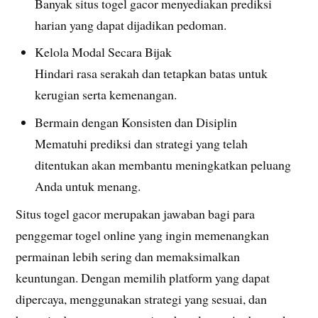
Banyak situs togel gacor menyediakan prediksi
harian yang dapat dijadikan pedoman.
Kelola Modal Secara Bijak
Hindari rasa serakah dan tetapkan batas untuk
kerugian serta kemenangan.
Bermain dengan Konsisten dan Disiplin
Mematuhi prediksi dan strategi yang telah
ditentukan akan membantu meningkatkan peluang
Anda untuk menang.
Situs togel gacor merupakan jawaban bagi para
penggemar togel online yang ingin memenangkan
permainan lebih sering dan memaksimalkan
keuntungan. Dengan memilih platform yang dapat
dipercaya, menggunakan strategi yang sesuai, dan