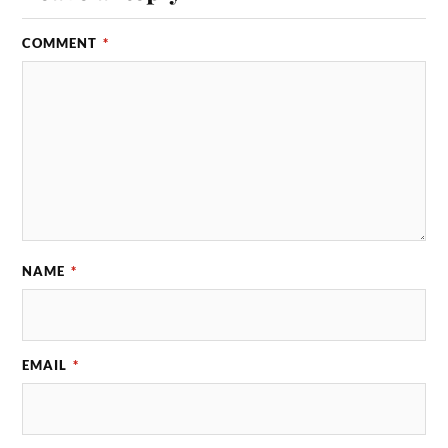
COMMENT
*
NAME
*
EMAIL
*