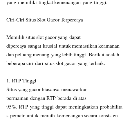
yang memiliki tingkat kemenangan yang tinggi.
Ciri-Ciri Situs Slot Gacor Terpercaya
Memilih situs slot gacor yang dapat
dipercaya sangat krusial untuk memastikan keamanan
dan peluang menang yang lebih tinggi. Berikut adalah
beberapa ciri dari situs slot gacor yang terbaik:
1. RTP Tinggi
Situs yang gacor biasanya menawarkan
permainan dengan RTP berada di atas
95%. RTP yang tinggi dapat meningkatkan probabilita
s pemain untuk meraih kemenangan secara konsisten.