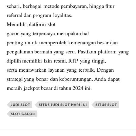
sehari, berbagai metode pembayaran, hingga fitur
referral dan program loyalitas.
Memilih platform slot
gacor yang terpercaya merupakan hal
penting untuk memperoleh kemenangan besar dan
pengalaman bermain yang seru. Pastikan platform yang
dipilih memiliki izin resmi, RTP yang tinggi,
serta menawarkan layanan yang terbaik. Dengan
strategi yang benar dan keberuntungan, Anda dapat
meraih jackpot besar di tahun 2024 ini.
JUDI SLOT
SITUS JUDI SLOT HARI INI
SITUS SLOT
SLOT GACOR