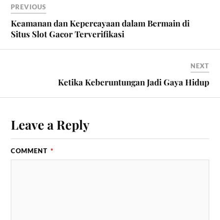
PREVIOUS
Keamanan dan Kepercayaan dalam Bermain di
Situs Slot Gacor Terverifikasi
NEXT
Ketika Keberuntungan Jadi Gaya Hidup
Leave a Reply
COMMENT
*