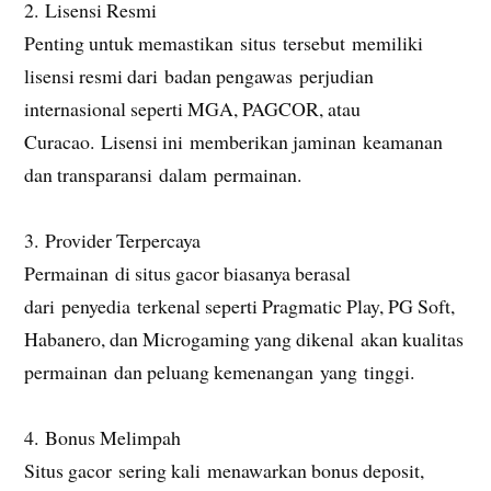
2. Lisensi Resmi
Penting untuk memastikan situs tersebut memiliki
lisensi resmi dari badan pengawas perjudian
internasional seperti MGA, PAGCOR, atau
Curacao. Lisensi ini memberikan jaminan keamanan
dan transparansi dalam permainan.
3. Provider Terpercaya
Permainan di situs gacor biasanya berasal
dari penyedia terkenal seperti Pragmatic Play, PG Soft,
Habanero, dan Microgaming yang dikenal akan kualitas
permainan dan peluang kemenangan yang tinggi.
4. Bonus Melimpah
Situs gacor sering kali menawarkan bonus deposit,