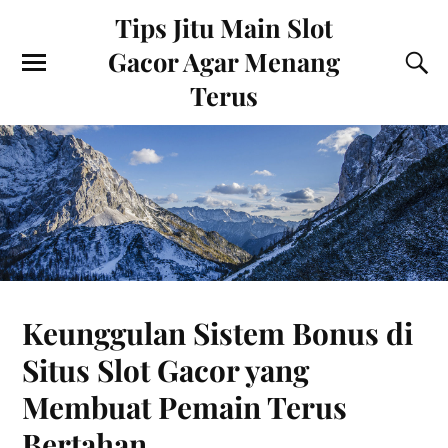
Tips Jitu Main Slot
Gacor Agar Menang
Terus
Keunggulan Sistem Bonus di
Situs Slot Gacor yang
Membuat Pemain Terus
Bertahan