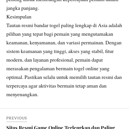
jangka panjang.
Kesimpulan
Tautan resmi bandar togel paling lengkap di Asia adalah
pilihan yang tepat bagi pemain yang mengutamakan
keamanan, kenyamanan, dan variasi permainan. Dengan
sistem keamanan yang tinggi, akses yang stabil, fitur
modern, dan layanan profesional, pemain dapat
merasakan pengalaman bermain togel online yang
optimal. Pastikan selalu untuk memilih tautan resmi dan
terpercaya agar aktivitas bermain tetap aman dan
menyenangkan.
PREVIOUS
Situs Resmi Game Online Terlengkap dan Paling