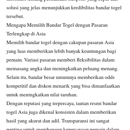
solusi yang jelas menunjukkan kredibilitas bandar togel
tersebut.
Mengapa Memilih Bandar Togel dengan Pasaran
Terlengkap di Asia
Memilih bandar togel dengan cakupan pasaran Asia
yang luas memberikan lebih banyak keuntungan bagi
pemain. Variasi pasaran memberi fleksibilitas dalam
memasang angka dan meningkatkan peluang menang.
Selain itu, bandar besar umumnya memberikan odds
kompetitif dan diskon menarik yang bisa dimanfaatkan
untuk meningkatkan nilai taruhan.
Dengan reputasi yang terpercaya, tautan resmi bandar
togel Asia juga dikenal konsisten dalam memberikan
hasil yang akurat dan adil. Transparansi ini sangat
penting untuk membangun kepercayaan pemain dalam