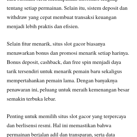
tentang setiap permainan. Selain itu, sistem deposit dan
withdraw yang cepat membuat transaksi keuangan
menjadi lebih praktis dan efisien.
Selain fitur menarik, situs slot gacor biasanya
menawarkan bonus dan promosi menarik setiap harinya.
Bonus deposit, cashback, dan free spin menjadi daya
tarik tersendiri untuk menarik pemain baru sekaligus
mempertahankan pemain lama. Dengan banyaknya
penawaran ini, peluang untuk meraih kemenangan besar
semakin terbuka lebar.
Penting untuk memilih situs slot gacor yang terpercaya
dan berlisensi resmi. Hal ini memastikan bahwa
permainan berjalan adil dan transparan, serta data