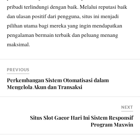
pribadi terlindungi dengan baik. Melalui reputasi baik
dan ulasan positif dari pengguna, situs ini menjadi
pilihan utama bagi mereka yang ingin mendapatkan
pengalaman bermain terbaik dan peluang menang
maksimal.
PREVIOUS
Perkembangan Sistem Otomatisasi dalam
Mengelola Akun dan Transaksi
NEXT
Situs Slot Gacor Hari Ini Sistem Responsif
Program Maxwin