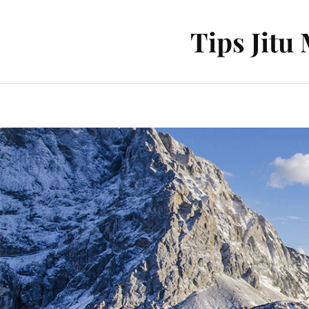
Tips Jitu