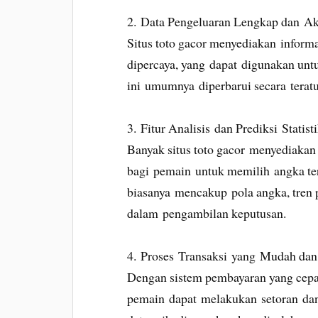
2. Data Pengeluaran Lengkap dan Ak
Situs toto gacor menyediakan inform
dipercaya, yang dapat digunakan untu
ini umumnya diperbarui secara teratu
3. Fitur Analisis dan Prediksi Statist
Banyak situs toto gacor menyediakan f
bagi pemain untuk memilih angka ter
biasanya mencakup pola angka, tren 
dalam pengambilan keputusan.
4. Proses Transaksi yang Mudah da
Dengan sistem pembayaran yang cepa
pemain dapat melakukan setoran dan