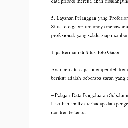
data pribadi mereka akan disalahgun
5. Layanan Pelanggan yang Profesio
Situs toto gacor umumnya menawarka
profesional, yang selalu siap memba
Tips Bermain di Situs Toto Gacor
Agar pemain dapat memperoleh kem
berikut adalah beberapa saran yang da
– Pelajari Data Pengeluaran Sebelum
Lakukan analisis terhadap data pen
dan tren tertentu.