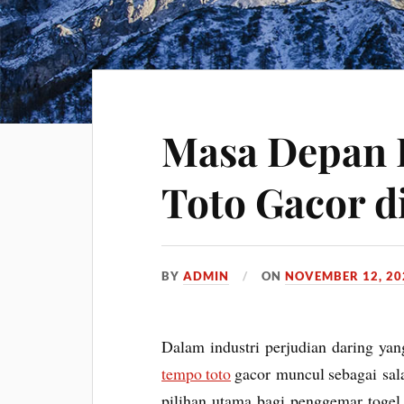
Masa Depan I
Toto Gacor di
BY
ADMIN
ON
NOVEMBER 12, 20
Dalam industri perjudian daring yan
tempo toto
gacor muncul sebagai sal
pilihan utama bagi penggemar togel