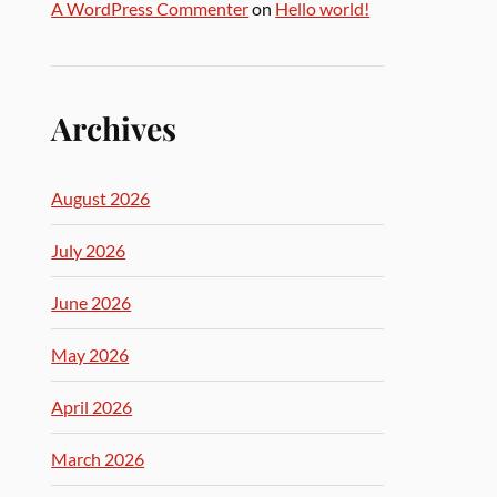
A WordPress Commenter
on
Hello world!
Archives
August 2026
July 2026
June 2026
May 2026
April 2026
March 2026