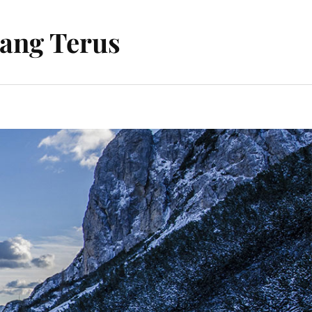
nang Terus