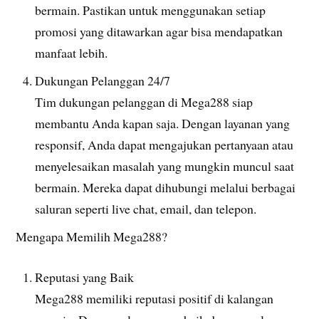
bermain. Pastikan untuk menggunakan setiap
promosi yang ditawarkan agar bisa mendapatkan
manfaat lebih.
Dukungan Pelanggan 24/7
Tim dukungan pelanggan di Mega288 siap
membantu Anda kapan saja. Dengan layanan yang
responsif, Anda dapat mengajukan pertanyaan atau
menyelesaikan masalah yang mungkin muncul saat
bermain. Mereka dapat dihubungi melalui berbagai
saluran seperti live chat, email, dan telepon.
Mengapa Memilih Mega288?
Reputasi yang Baik
Mega288 memiliki reputasi positif di kalangan