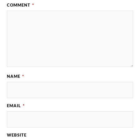
COMMENT
*
NAME
*
EMAIL
*
WEBSITE