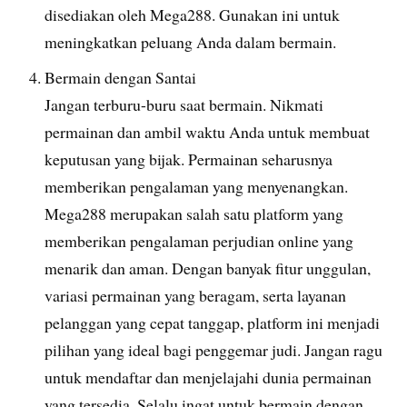
disediakan oleh Mega288. Gunakan ini untuk
meningkatkan peluang Anda dalam bermain.
Bermain dengan Santai
Jangan terburu-buru saat bermain. Nikmati
permainan dan ambil waktu Anda untuk membuat
keputusan yang bijak. Permainan seharusnya
memberikan pengalaman yang menyenangkan.
Mega288 merupakan salah satu platform yang
memberikan pengalaman perjudian online yang
menarik dan aman. Dengan banyak fitur unggulan,
variasi permainan yang beragam, serta layanan
pelanggan yang cepat tanggap, platform ini menjadi
pilihan yang ideal bagi penggemar judi. Jangan ragu
untuk mendaftar dan menjelajahi dunia permainan
yang tersedia. Selalu ingat untuk bermain dengan