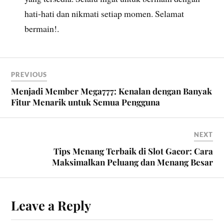
hati-hati dan nikmati setiap momen. Selamat
bermain!.
PREVIOUS
Menjadi Member Mega777: Kenalan dengan Banyak
Fitur Menarik untuk Semua Pengguna
NEXT
Tips Menang Terbaik di Slot Gacor: Cara
Maksimalkan Peluang dan Menang Besar
Leave a Reply