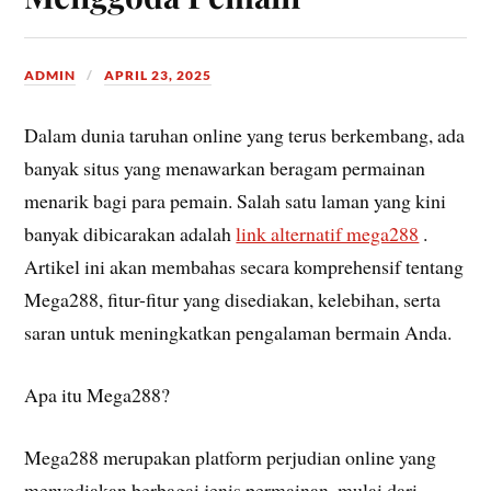
ADMIN
APRIL 23, 2025
Dalam dunia taruhan online yang terus berkembang, ada
banyak situs yang menawarkan beragam permainan
menarik bagi para pemain. Salah satu laman yang kini
banyak dibicarakan adalah
link alternatif mega288
.
Artikel ini akan membahas secara komprehensif tentang
Mega288, fitur-fitur yang disediakan, kelebihan, serta
saran untuk meningkatkan pengalaman bermain Anda.
Apa itu Mega288?
Mega288 merupakan platform perjudian online yang
menyediakan berbagai jenis permainan, mulai dari