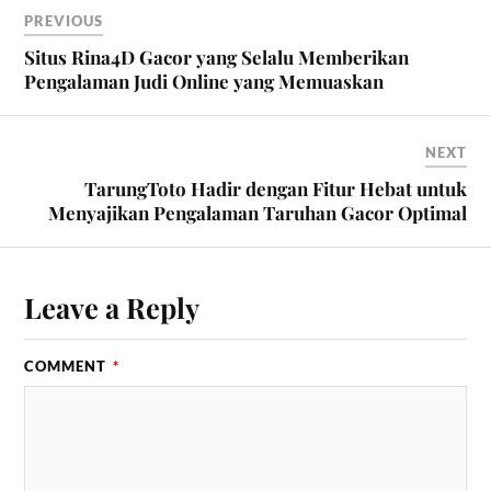
PREVIOUS
Situs Rina4D Gacor yang Selalu Memberikan
Pengalaman Judi Online yang Memuaskan
NEXT
TarungToto Hadir dengan Fitur Hebat untuk
Menyajikan Pengalaman Taruhan Gacor Optimal
Leave a Reply
COMMENT
*