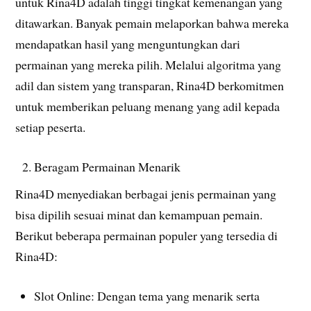
untuk Rina4D adalah tinggi tingkat kemenangan yang
ditawarkan. Banyak pemain melaporkan bahwa mereka
mendapatkan hasil yang menguntungkan dari
permainan yang mereka pilih. Melalui algoritma yang
adil dan sistem yang transparan, Rina4D berkomitmen
untuk memberikan peluang menang yang adil kepada
setiap peserta.
Beragam Permainan Menarik
Rina4D menyediakan berbagai jenis permainan yang
bisa dipilih sesuai minat dan kemampuan pemain.
Berikut beberapa permainan populer yang tersedia di
Rina4D:
Slot Online: Dengan tema yang menarik serta