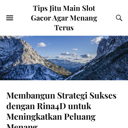
Tips Jitu Main Slot
Gacor Agar Menang
Terus
Membangun Strategi Sukses
dengan Rina4D untuk
Meningkatkan Peluang
Menang