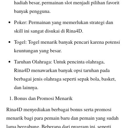
hadiah besar, permainan slot menjadi pilihan favorit
banyak pengguna.
Poker: Permainan yang memerlukan strategi dan
skill ini sangat disukai di Rina4D.
Togel: Togel menarik banyak pencari karena potensi
keuntungan yang besar.
Taruhan Olahraga: Untuk pencinta olahraga,
Rina4D menawarkan banyak opsi taruhan pada
berbagai jenis olahraga seperti sepak bola, basket,
dan lainnya.
Bonus dan Promosi Menarik
Rina4D menyediakan berbagai bonus serta promosi
menarik bagi para pemain baru dan pemain yang sudah
lama bergabung. Beberapa dari program ini, seperti