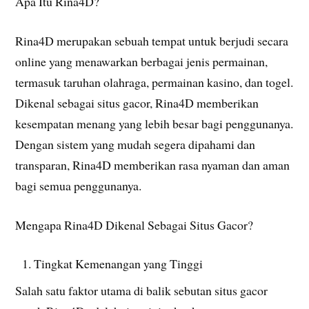
Apa Itu Rina4D?
Rina4D merupakan sebuah tempat untuk berjudi secara
online yang menawarkan berbagai jenis permainan,
termasuk taruhan olahraga, permainan kasino, dan togel.
Dikenal sebagai situs gacor, Rina4D memberikan
kesempatan menang yang lebih besar bagi penggunanya.
Dengan sistem yang mudah segera dipahami dan
transparan, Rina4D memberikan rasa nyaman dan aman
bagi semua penggunanya.
Mengapa Rina4D Dikenal Sebagai Situs Gacor?
Tingkat Kemenangan yang Tinggi
Salah satu faktor utama di balik sebutan situs gacor