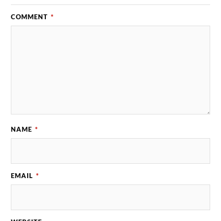
COMMENT
*
NAME
*
EMAIL
*