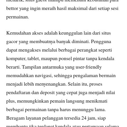
bettor yang ingin meraih hasil maksimal dari setiap sesi
permainan.
Kemudahan akses adalah keunggulan lain dari situs
gacor yang membuatnya banyak diminati. Pengguna
dapat mengakses melalui berbagai perangkat seperti
komputer, tablet, maupun ponsel pintar tanpa kendala
berarti. Tampilan antarmuka yang user-friendly
memudahkan navigasi, sehingga pengalaman bermain
menjadi lebih menyenangkan. Selain itu, proses
pendaftaran dan deposit yang cepat juga menjadi nilai
plus, memungkinkan pemain langsung menikmati
berbagai permainan tanpa harus menunggu lama.
Beragam layanan pelanggan tersedia 24 jam, siap
membantu jika terdapat kendala atau pertanyaan selama