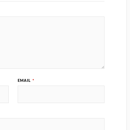
EMAIL
*