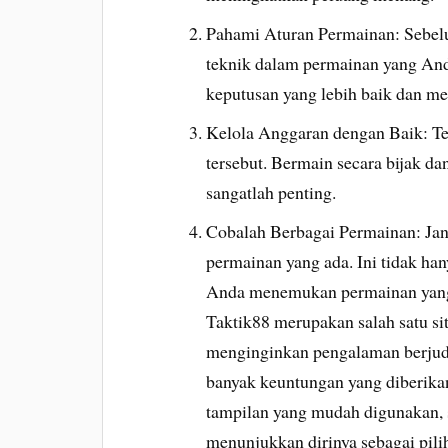
Pahami Aturan Permainan: Sebel
teknik dalam permainan yang An
keputusan yang lebih baik dan 
Kelola Anggaran dengan Baik: Te
tersebut. Bermain secara bijak da
sangatlah penting.
Cobalah Berbagai Permainan: Jang
permainan yang ada. Ini tidak ha
Anda menemukan permainan yang 
Taktik88 merupakan salah satu si
menginginkan pengalaman berjud
banyak keuntungan yang diberika
tampilan yang mudah digunakan, s
menunjukkan dirinya sebagai pili