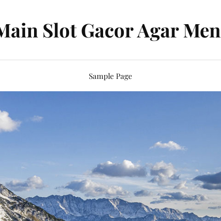
 Main Slot Gacor Agar Me
Sample Page