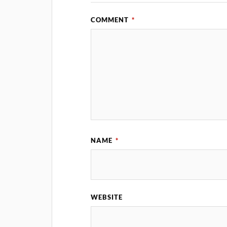
COMMENT
*
NAME
*
WEBSITE