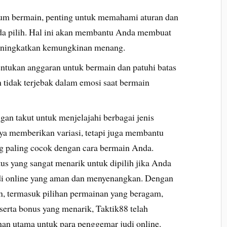
um bermain, penting untuk memahami aturan dan
da pilih. Hal ini akan membantu Anda membuat
meningkatkan kemungkinan menang.
ntukan anggaran untuk bermain dan patuhi batas
n tidak terjebak dalam emosi saat bermain
an takut untuk menjelajahi berbagai jenis
nya memberikan variasi, tetapi juga membantu
paling cocok dengan cara bermain Anda.
tus yang sangat menarik untuk dipilih jika Anda
i online yang aman dan menyenangkan. Dengan
n, termasuk pilihan permainan yang beragam,
erta bonus yang menarik, Taktik88 telah
han utama untuk para penggemar judi online.