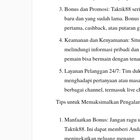
Bonus dan Promosi: Taktik88 se
baru dan yang sudah lama. Bonus 
pertama, cashback, atau putaran gra
Keamanan dan Kenyamanan: Situs 
melindungi informasi pribadi dan
pemain bisa bermain dengan tena
Layanan Pelanggan 24/7: Tim duk
menghadapi pertanyaan atau mas
berbagai channel, termasuk live c
Tips untuk Memaksimalkan Pengalam
Manfaatkan Bonus: Jangan ragu 
Taktik88. Ini dapat memberi And
meningkatkan peluang menang.