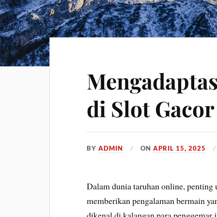
Mengadaptas
di Slot Gaco
BY
ADMIN
ON
APRIL 15, 2025
Dalam dunia taruhan online, penting
memberikan pengalaman bermain yan
dikenal di kalangan para penggemar j