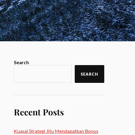
Search
SEARCH
Recent Posts
Kuasai Strategi Jitu Mendapatkan Bonus