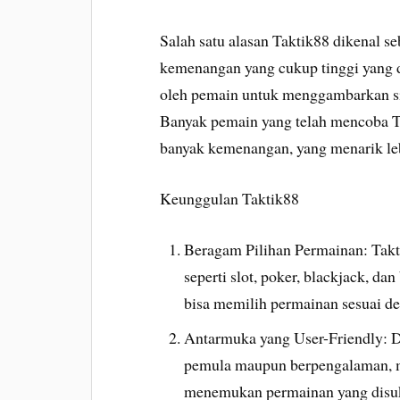
Salah satu alasan Taktik88 dikenal se
kemenangan yang cukup tinggi yang d
oleh pemain untuk menggambarkan sit
Banyak pemain yang telah mencoba T
banyak kemenangan, yang menarik le
Keunggulan Taktik88
Beragam Pilihan Permainan: Takt
seperti slot, poker, blackjack, da
bisa memilih permainan sesuai d
Antarmuka yang User-Friendly: D
pemula maupun berpengalaman, m
menemukan permainan yang disuka