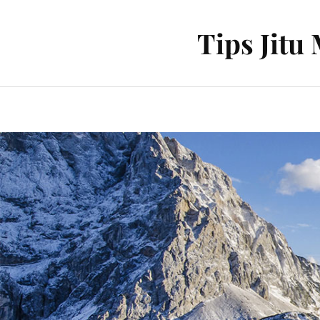
Tips Jitu