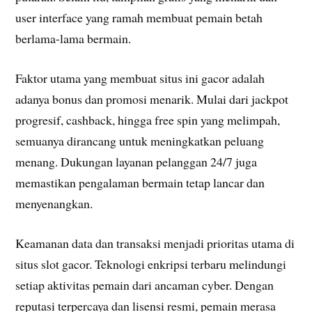
user interface yang ramah membuat pemain betah
berlama-lama bermain.
Faktor utama yang membuat situs ini gacor adalah
adanya bonus dan promosi menarik. Mulai dari jackpot
progresif, cashback, hingga free spin yang melimpah,
semuanya dirancang untuk meningkatkan peluang
menang. Dukungan layanan pelanggan 24/7 juga
memastikan pengalaman bermain tetap lancar dan
menyenangkan.
Keamanan data dan transaksi menjadi prioritas utama di
situs slot gacor. Teknologi enkripsi terbaru melindungi
setiap aktivitas pemain dari ancaman cyber. Dengan
reputasi terpercaya dan lisensi resmi, pemain merasa