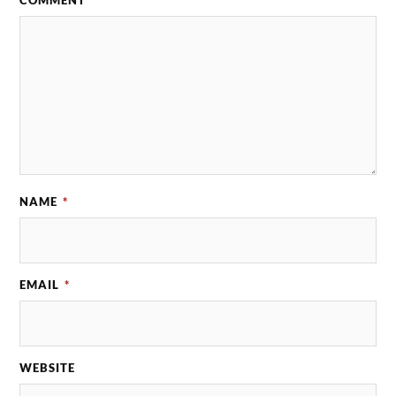
COMMENT
*
NAME
*
EMAIL
*
WEBSITE