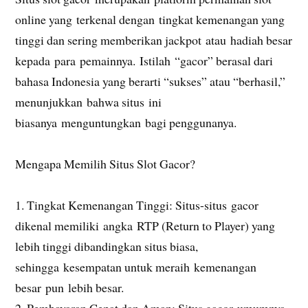
online yang terkenal dengan tingkat kemenangan yang
tinggi dan sering memberikan jackpot atau hadiah besar
kepada para pemainnya. Istilah “gacor” berasal dari
bahasa Indonesia yang berarti “sukses” atau “berhasil,”
menunjukkan bahwa situs ini
biasanya menguntungkan bagi penggunanya.
Mengapa Memilih Situs Slot Gacor?
1. Tingkat Kemenangan Tinggi: Situs-situs gacor
dikenal memiliki angka RTP (Return to Player) yang
lebih tinggi dibandingkan situs biasa,
sehingga kesempatan untuk meraih kemenangan
besar pun lebih besar.