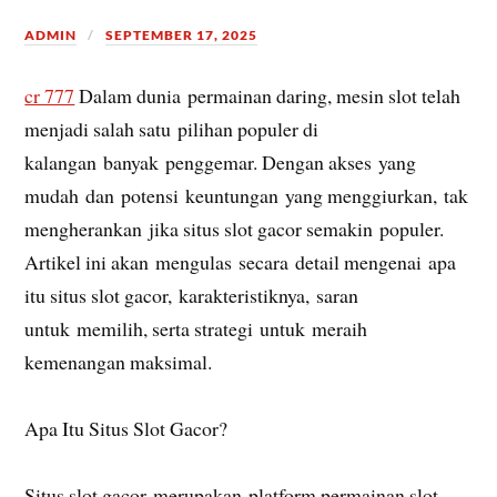
ADMIN
SEPTEMBER 17, 2025
cr 777
Dalam dunia permainan daring, mesin slot telah
menjadi salah satu pilihan populer di
kalangan banyak penggemar. Dengan akses yang
mudah dan potensi keuntungan yang menggiurkan, tak
mengherankan jika situs slot gacor semakin populer.
Artikel ini akan mengulas secara detail mengenai apa
itu situs slot gacor, karakteristiknya, saran
untuk memilih, serta strategi untuk meraih
kemenangan maksimal.
Apa Itu Situs Slot Gacor?
Situs slot gacor merupakan platform permainan slot