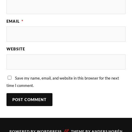
EMAIL
*
WEBSITE
Save my name, email, and website in this browser for the next
time I comment.
&
POWERED BY
WORDPRESS
THEME BY
ANDERS NORÉN