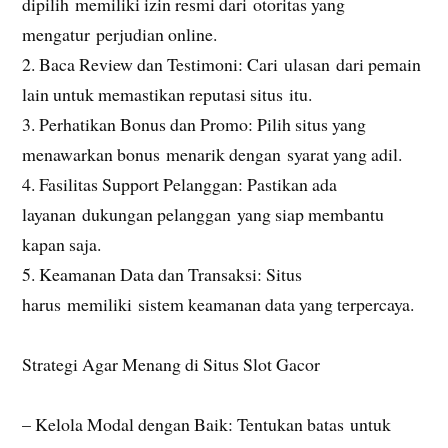
dipilih memiliki izin resmi dari otoritas yang
mengatur perjudian online.
2. Baca Review dan Testimoni: Cari ulasan dari pemain
lain untuk memastikan reputasi situs itu.
3. Perhatikan Bonus dan Promo: Pilih situs yang
menawarkan bonus menarik dengan syarat yang adil.
4. Fasilitas Support Pelanggan: Pastikan ada
layanan dukungan pelanggan yang siap membantu
kapan saja.
5. Keamanan Data dan Transaksi: Situs
harus memiliki sistem keamanan data yang terpercaya.
Strategi Agar Menang di Situs Slot Gacor
– Kelola Modal dengan Baik: Tentukan batas untuk