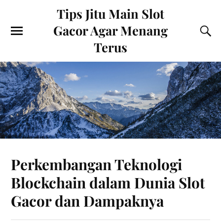
Tips Jitu Main Slot
Gacor Agar Menang
Terus
Perkembangan Teknologi
Blockchain dalam Dunia Slot
Gacor dan Dampaknya