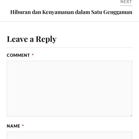
NEXT
Hiburan dan Kenyamanan dalam Satu Genggaman
Leave a Reply
COMMENT
*
NAME
*