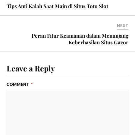
Tips Anti Kalah Saat Main di Situs Toto Slot
NEXT
Peran Fitur Keamanan dalam Menunjang
Keberhasilan Situs Gacor
Leave a Reply
COMMENT
*