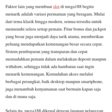
Faktor lain yang membuat
slot
di mega188 begitu
menarik adalah variasi permainan yang beragam. Mulai
dari tema klasik hingga modern, semua tersedia untuk
memenuhi selera setiap pemain. Fitur bonus dan jackpot
yang besar juga menjadi daya tarik utama, memberikan
peluang mendapatkan kemenangan besar secara cepat.
Sistem pembayaran yang transparan dan cepat
memudahkan pemain dalam melakukan deposit maupun
withdraw, sehingga tidak ada hambatan saat ingin
menarik kemenangan. Kemudahan akses melalui
berbagai perangkat, baik desktop maupun smartphone,
juga menambah kenyamanan saat bermain kapan saja
dan di mana saja.
Selain itu, mega188 dikenal dengan layanan pelanggan