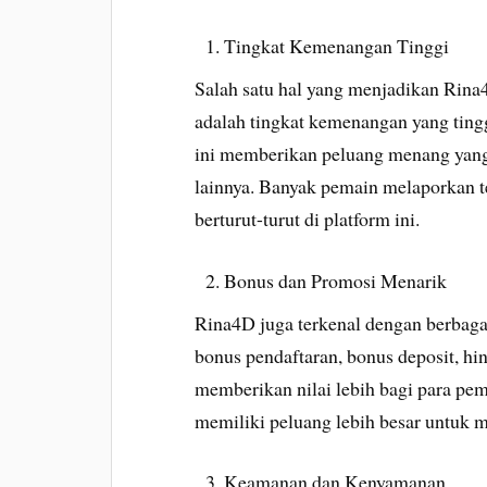
Tingkat Kemenangan Tinggi
Salah satu hal yang menjadikan Rina
adalah tingkat kemenangan yang tingg
ini memberikan peluang menang yang 
lainnya. Banyak pemain melaporkan 
berturut-turut di platform ini.
Bonus dan Promosi Menarik
Rina4D juga terkenal dengan berbaga
bonus pendaftaran, bonus deposit, h
memberikan nilai lebih bagi para pe
memiliki peluang lebih besar untuk 
Keamanan dan Kenyamanan