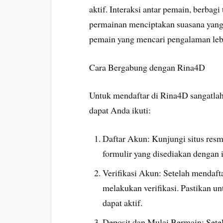
aktif. Interaksi antar pemain, berbagi
permainan menciptakan suasana yang p
pemain yang mencari pengalaman lebi
Cara Bergabung dengan Rina4D
Untuk mendaftar di Rina4D sangatlah
dapat Anda ikuti:
Daftar Akun: Kunjungi situs resm
formulir yang disediakan dengan 
Verifikasi Akun: Setelah mendaf
melakukan verifikasi. Pastikan u
dapat aktif.
Deposit dan Mulai Bermain: Setel