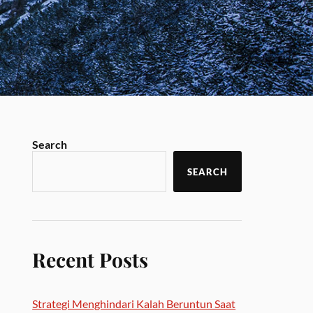
Search
SEARCH
Recent Posts
Strategi Menghindari Kalah Beruntun Saat