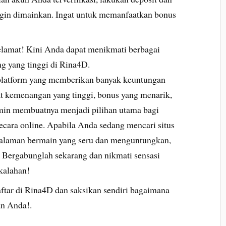
gin dimainkan. Ingat untuk memanfaatkan bonus
lamat! Kini Anda dapat menikmati berbagai
 yang tinggi di Rina4D.
platform yang memberikan banyak keuntungan
t kemenangan yang tinggi, bonus yang menarik,
amin membuatnya menjadi pilihan utama bagi
secara online. Apabila Anda sedang mencari situs
alaman bermain yang seru dan menguntungkan,
. Bergabunglah sekarang dan nikmati sensasi
kalahan!
aftar di Rina4D dan saksikan sendiri bagaimana
an Anda!.