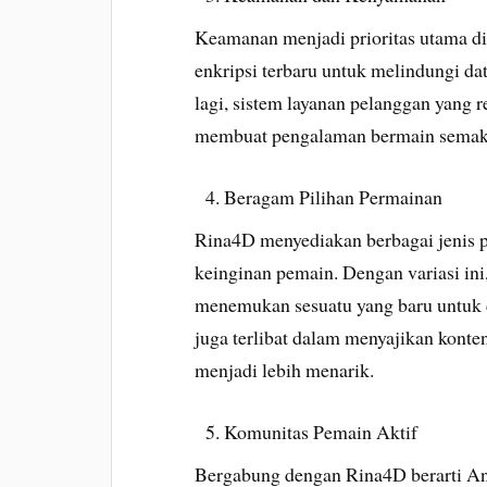
Keamanan menjadi prioritas utama di
enkripsi terbaru untuk melindungi da
lagi, sistem layanan pelanggan yang
membuat pengalaman bermain semak
Beragam Pilihan Permainan
Rina4D menyediakan berbagai jenis p
keinginan pemain. Dengan variasi ini
menemukan sesuatu yang baru untuk
juga terlibat dalam menyajikan konte
menjadi lebih menarik.
Komunitas Pemain Aktif
Bergabung dengan Rina4D berarti An