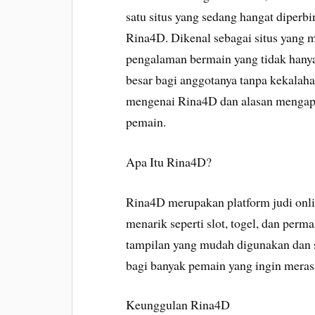
satu situs yang sedang hangat diperb
Rina4D. Dikenal sebagai situs yang
pengalaman bermain yang tidak hanya
besar bagi anggotanya tanpa kekalaha
mengenai Rina4D dan alasan mengapa 
pemain.
Apa Itu Rina4D?
Rina4D merupakan platform judi onl
menarik seperti slot, togel, dan perm
tampilan yang mudah digunakan dan s
bagi banyak pemain yang ingin merasa
Keunggulan Rina4D