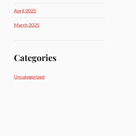
April 2025
March 2025
Categories
Uncategorized