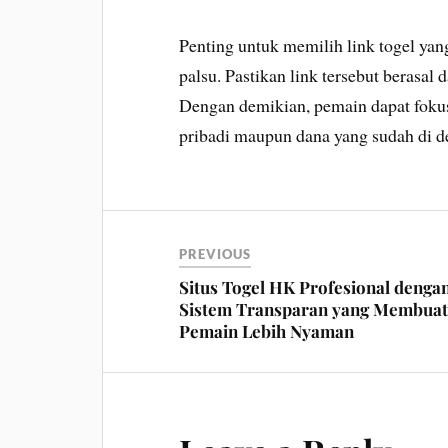
Penting untuk memilih link togel yang
palsu. Pastikan link tersebut berasal 
Dengan demikian, pemain dapat fokus
pribadi maupun dana yang sudah di de
PREVIOUS
Situs Togel HK Profesional denga
Sistem Transparan yang Membua
Pemain Lebih Nyaman