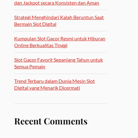
dan Jackpot secara Konsisten dan Aman
Strategi Menghindari Kalah Beruntun Saat
Bermain Slot Digital
Kumpulan Slot Gacor Resmi untuk Hiburan
Online Berkualitas Tinggi
Slot Gacor Favorit Sepanjang Tahun untuk
Semua Pemain
Trend Terbaru dalam Dunia Mesin Slot
Digital yang Menarik Dicermati
Recent Comments