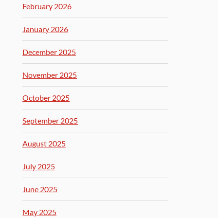
February 2026
January 2026
December 2025
November 2025
October 2025
September 2025
August 2025
July 2025
June 2025
May 2025