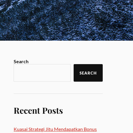
Search
SEARCH
Recent Posts
Kuasai Strategi Jitu Mendapatkan Bonus