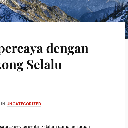
percaya dengan
ong Selalu
IN
UNCATEGORIZED
satu aspek terpenting dalam dunia perjudian