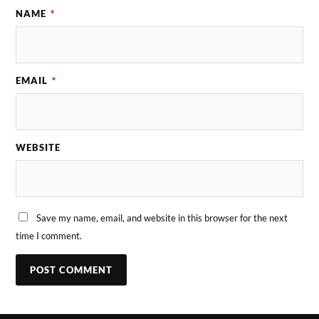
NAME
*
EMAIL
*
WEBSITE
Save my name, email, and website in this browser for the next
time I comment.