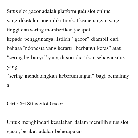
Situs slot gacor adalah platform judi slot online
yang diketahui memiliki tingkat kemenangan yang
tinggi dan sering memberikan jackpot
kepada penggunanya. Istilah “gacor” diambil dari
bahasa Indonesia yang berarti “berbunyi keras” atau
“sering berbunyi,” yang di sini diartikan sebagai situs
yang
“sering mendatangkan keberuntungan” bagi pemainny
a.
Ciri-Ciri Situs Slot Gacor
Untuk menghindari kesalahan dalam memilih situs slot
gacor, berikut adalah beberapa ciri