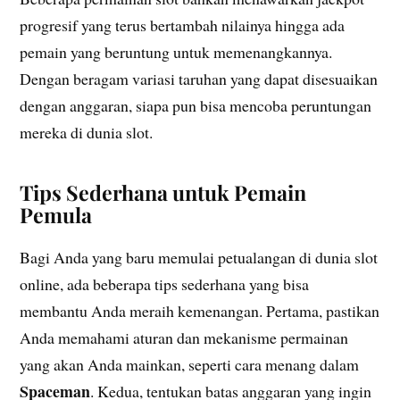
progresif yang terus bertambah nilainya hingga ada
pemain yang beruntung untuk memenangkannya.
Dengan beragam variasi taruhan yang dapat disesuaikan
dengan anggaran, siapa pun bisa mencoba peruntungan
mereka di dunia slot.
Tips Sederhana untuk Pemain
Pemula
Bagi Anda yang baru memulai petualangan di dunia slot
online, ada beberapa tips sederhana yang bisa
membantu Anda meraih kemenangan. Pertama, pastikan
Anda memahami aturan dan mekanisme permainan
yang akan Anda mainkan, seperti cara menang dalam
Spaceman
. Kedua, tentukan batas anggaran yang ingin