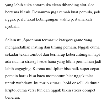
yang lebih suka antarmuka clean dibanding slot-slot
bertema klasik. Desainnya juga ramah buat pemula, jadi
nggak perlu takut kebingungan waktu pertama kali
nyobain.
Selain itu, Spaceman termasuk kategori game yang
mengandalkan insting dan timing pemain. Nggak cuma
sekadar tekan tombol dan berharap keberuntungan, tapi
ada nuansa strategi sederhana yang bikin permainan jadi
lebih engaging. Karena multiplier bisa naik super cepat,
pemain harus bisa baca momentum biar nggak telat
untuk withdraw. Ini mirip situasi “hold or sell” di dunia
kripto, cuma versi fun dan nggak bikin stress dompet
beneran.