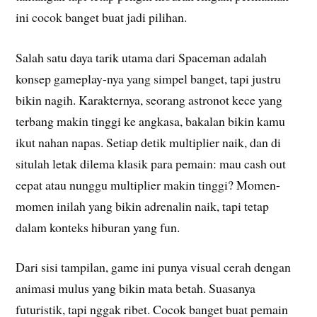
ini cocok banget buat jadi pilihan.
Salah satu daya tarik utama dari Spaceman adalah
konsep gameplay-nya yang simpel banget, tapi justru
bikin nagih. Karakternya, seorang astronot kece yang
terbang makin tinggi ke angkasa, bakalan bikin kamu
ikut nahan napas. Setiap detik multiplier naik, dan di
situlah letak dilema klasik para pemain: mau cash out
cepat atau nunggu multiplier makin tinggi? Momen-
momen inilah yang bikin adrenalin naik, tapi tetap
dalam konteks hiburan yang fun.
Dari sisi tampilan, game ini punya visual cerah dengan
animasi mulus yang bikin mata betah. Suasanya
futuristik, tapi nggak ribet. Cocok banget buat pemain