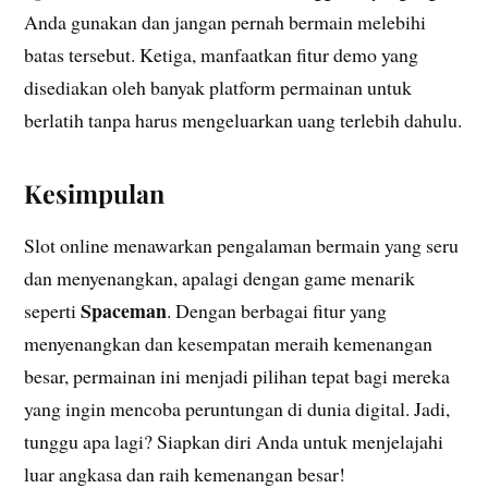
Anda gunakan dan jangan pernah bermain melebihi
batas tersebut. Ketiga, manfaatkan fitur demo yang
disediakan oleh banyak platform permainan untuk
berlatih tanpa harus mengeluarkan uang terlebih dahulu.
Kesimpulan
Slot online menawarkan pengalaman bermain yang seru
dan menyenangkan, apalagi dengan game menarik
Spaceman
seperti
. Dengan berbagai fitur yang
menyenangkan dan kesempatan meraih kemenangan
besar, permainan ini menjadi pilihan tepat bagi mereka
yang ingin mencoba peruntungan di dunia digital. Jadi,
tunggu apa lagi? Siapkan diri Anda untuk menjelajahi
luar angkasa dan raih kemenangan besar!