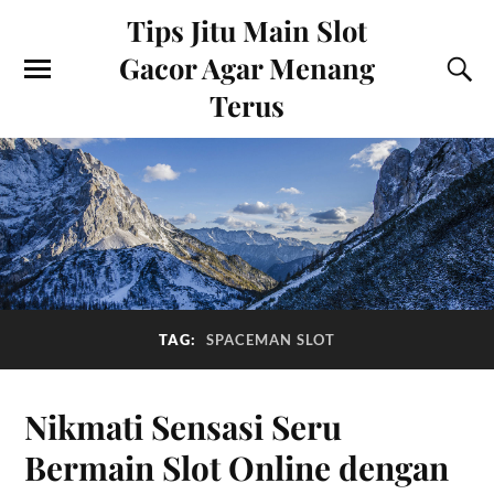
Tips Jitu Main Slot
Gacor Agar Menang
Terus
TAG:
SPACEMAN SLOT
Nikmati Sensasi Seru
Bermain Slot Online dengan