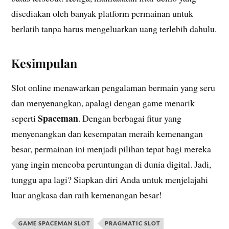
disediakan oleh banyak platform permainan untuk
berlatih tanpa harus mengeluarkan uang terlebih dahulu.
Kesimpulan
Slot online menawarkan pengalaman bermain yang seru
dan menyenangkan, apalagi dengan game menarik
Spaceman
seperti
. Dengan berbagai fitur yang
menyenangkan dan kesempatan meraih kemenangan
besar, permainan ini menjadi pilihan tepat bagi mereka
yang ingin mencoba peruntungan di dunia digital. Jadi,
tunggu apa lagi? Siapkan diri Anda untuk menjelajahi
luar angkasa dan raih kemenangan besar!
GAME SPACEMAN SLOT
PRAGMATIC SLOT