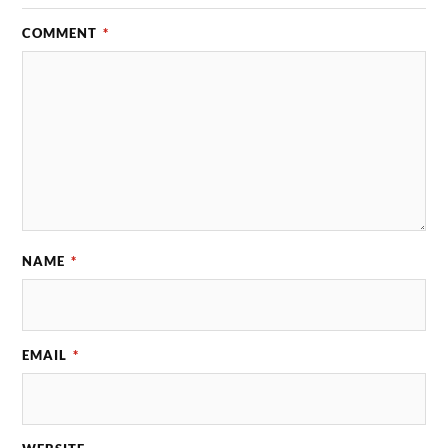
COMMENT
*
NAME
*
EMAIL
*