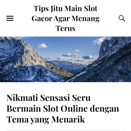
Tips Jitu Main Slot
Gacor Agar Menang
Terus
Nikmati Sensasi Seru
Bermain Slot Online dengan
Tema yang Menarik