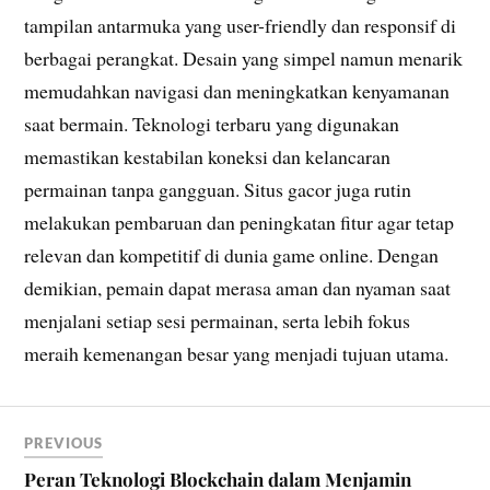
tampilan antarmuka yang user-friendly dan responsif di
berbagai perangkat. Desain yang simpel namun menarik
memudahkan navigasi dan meningkatkan kenyamanan
saat bermain. Teknologi terbaru yang digunakan
memastikan kestabilan koneksi dan kelancaran
permainan tanpa gangguan. Situs gacor juga rutin
melakukan pembaruan dan peningkatan fitur agar tetap
relevan dan kompetitif di dunia game online. Dengan
demikian, pemain dapat merasa aman dan nyaman saat
menjalani setiap sesi permainan, serta lebih fokus
meraih kemenangan besar yang menjadi tujuan utama.
PREVIOUS
Peran Teknologi Blockchain dalam Menjamin