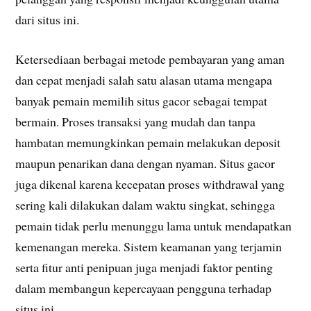
dari situs ini.
Ketersediaan berbagai metode pembayaran yang aman
dan cepat menjadi salah satu alasan utama mengapa
banyak pemain memilih situs gacor sebagai tempat
bermain. Proses transaksi yang mudah dan tanpa
hambatan memungkinkan pemain melakukan deposit
maupun penarikan dana dengan nyaman. Situs gacor
juga dikenal karena kecepatan proses withdrawal yang
sering kali dilakukan dalam waktu singkat, sehingga
pemain tidak perlu menunggu lama untuk mendapatkan
kemenangan mereka. Sistem keamanan yang terjamin
serta fitur anti penipuan juga menjadi faktor penting
dalam membangun kepercayaan pengguna terhadap
situs ini.