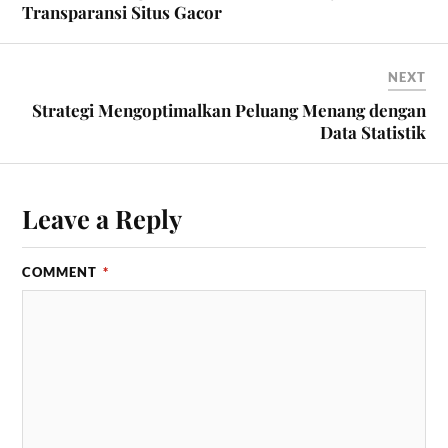
Transparansi Situs Gacor
NEXT
Strategi Mengoptimalkan Peluang Menang dengan
Data Statistik
Leave a Reply
COMMENT
*