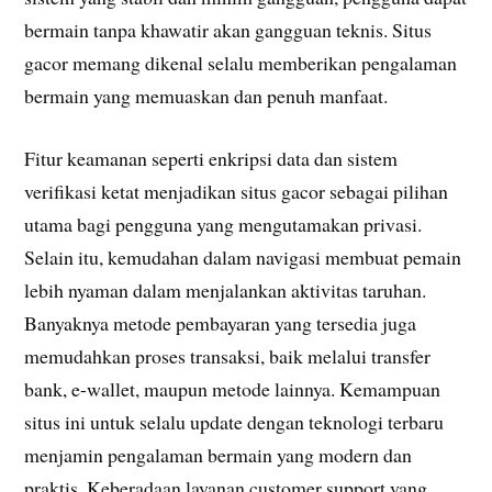
bermain tanpa khawatir akan gangguan teknis. Situs
gacor memang dikenal selalu memberikan pengalaman
bermain yang memuaskan dan penuh manfaat.
Fitur keamanan seperti enkripsi data dan sistem
verifikasi ketat menjadikan situs gacor sebagai pilihan
utama bagi pengguna yang mengutamakan privasi.
Selain itu, kemudahan dalam navigasi membuat pemain
lebih nyaman dalam menjalankan aktivitas taruhan.
Banyaknya metode pembayaran yang tersedia juga
memudahkan proses transaksi, baik melalui transfer
bank, e-wallet, maupun metode lainnya. Kemampuan
situs ini untuk selalu update dengan teknologi terbaru
menjamin pengalaman bermain yang modern dan
praktis. Keberadaan layanan customer support yang