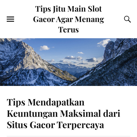
Tips Jitu Main Slot
Gacor Agar Menang
Terus
Tips Mendapatkan
Keuntungan Maksimal dari
Situs Gacor Terpercaya