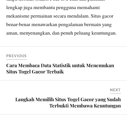
lengkap juga membantu pengguna memahami
mekanisme permainan secara mendalam. Situs gacor
benar-benar menawarkan pengalaman bermain yang
aman, menyenangkan, dan penuh peluang keuntungan.
PREVIOUS
Cara Membaca Data Statistik untuk Menemukan
Situs Togel Gacor Terbaik
NEXT
Langkah Memilih Situs Togel Gacor yang Sudah
Terbukti Membawa Keuntungan