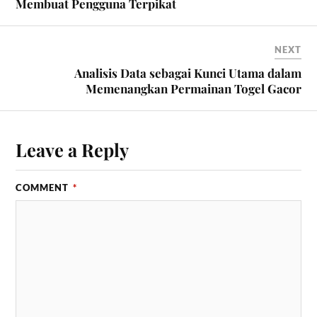
Membuat Pengguna Terpikat
NEXT
Analisis Data sebagai Kunci Utama dalam
Memenangkan Permainan Togel Gacor
Leave a Reply
COMMENT
*