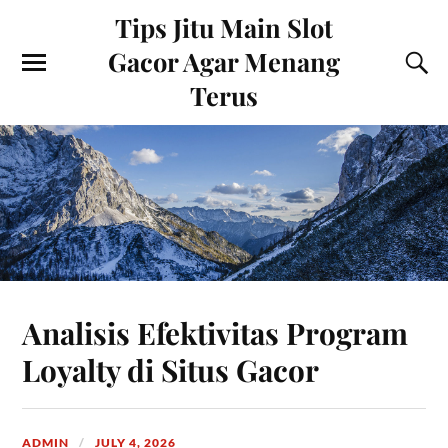
Tips Jitu Main Slot
Gacor Agar Menang
Terus
Analisis Efektivitas Program
Loyalty di Situs Gacor
ADMIN
JULY 4, 2026