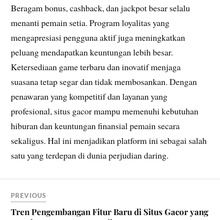
Beragam bonus, cashback, dan jackpot besar selalu
menanti pemain setia. Program loyalitas yang
mengapresiasi pengguna aktif juga meningkatkan
peluang mendapatkan keuntungan lebih besar.
Ketersediaan game terbaru dan inovatif menjaga
suasana tetap segar dan tidak membosankan. Dengan
penawaran yang kompetitif dan layanan yang
profesional, situs gacor mampu memenuhi kebutuhan
hiburan dan keuntungan finansial pemain secara
sekaligus. Hal ini menjadikan platform ini sebagai salah
satu yang terdepan di dunia perjudian daring.
PREVIOUS
Tren Pengembangan Fitur Baru di Situs Gacor yang