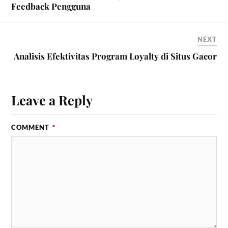
Feedback Pengguna
NEXT
Analisis Efektivitas Program Loyalty di Situs Gacor
Leave a Reply
COMMENT
*