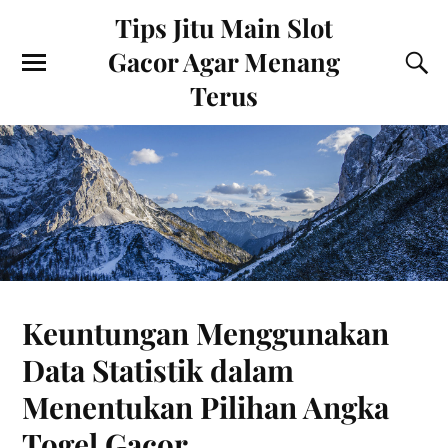
Tips Jitu Main Slot
Gacor Agar Menang
Terus
Keuntungan Menggunakan
Data Statistik dalam
Menentukan Pilihan Angka
Togel Gacor