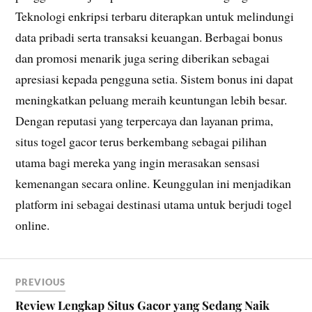
Teknologi enkripsi terbaru diterapkan untuk melindungi
data pribadi serta transaksi keuangan. Berbagai bonus
dan promosi menarik juga sering diberikan sebagai
apresiasi kepada pengguna setia. Sistem bonus ini dapat
meningkatkan peluang meraih keuntungan lebih besar.
Dengan reputasi yang terpercaya dan layanan prima,
situs togel gacor terus berkembang sebagai pilihan
utama bagi mereka yang ingin merasakan sensasi
kemenangan secara online. Keunggulan ini menjadikan
platform ini sebagai destinasi utama untuk berjudi togel
online.
PREVIOUS
Review Lengkap Situs Gacor yang Sedang Naik