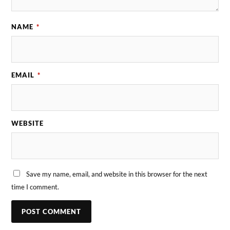
NAME
*
EMAIL
*
WEBSITE
Save my name, email, and website in this browser for the next
time I comment.