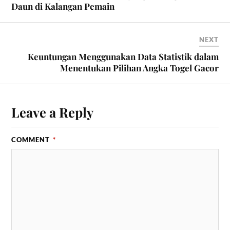
Daun di Kalangan Pemain
NEXT
Keuntungan Menggunakan Data Statistik dalam
Menentukan Pilihan Angka Togel Gacor
Leave a Reply
COMMENT
*